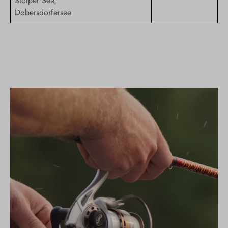
Stolper See,
Dobersdorfersee