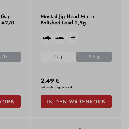
 Gap
Mustad Jig Head Micro
d #2/0
Polished Lead 2,5g
2/0
1,5 g
2,5 g
2,49 €
inkl. MwSt., zzgl. Versand
KORB
IN DEN WARENKORB