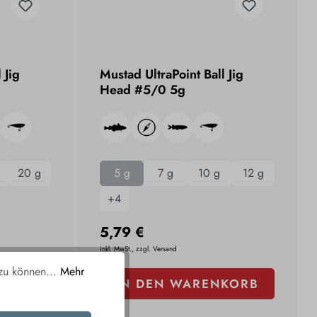
 Jig
Mustad UltraPoint Ball Jig
Head #5/0 5g
20 g
5 g
7 g
10 g
12 g
+
4
5,79 €
inkl. MwSt., zzgl. Versand
 zu können...
Mehr
KORB
IN DEN WARENKORB