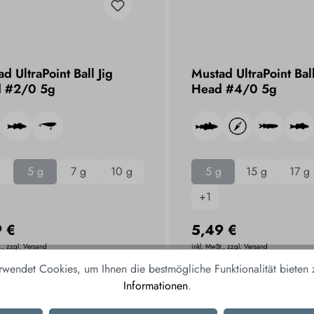
d UltraPoint Ball Jig
Mustad UltraPoint Ball
 #2/0 5g
Head #4/0 5g
5 g
7 g
10 g
5 g
15 g
17 g
+
1
9 €
5,49 €
., zzgl. Versand
inkl. MwSt., zzgl. Versand
rwendet Cookies, um Ihnen die bestmögliche Funktionalität bieten
N DEN WARENKORB
IN DEN WAREN
Informationen
.