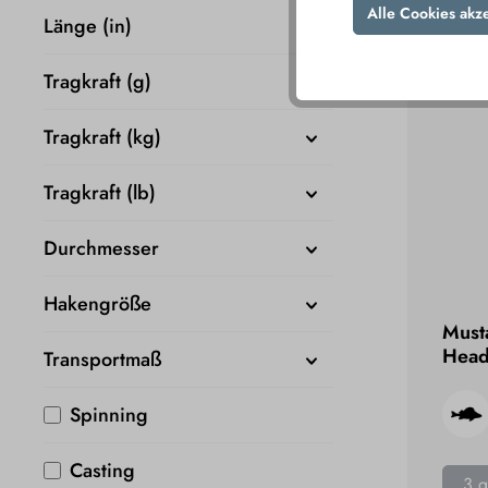
Alle Cookies akz
Länge (in)
Tragkraft (g)
Tragkraft (kg)
Tragkraft (lb)
Durchmesser
Hakengröße
Musta
Head
Transportmaß
Spinning
Casting
3 g