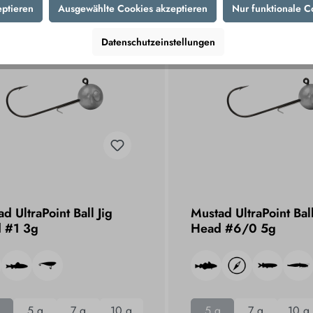
eptieren
Ausgewählte Cookies akzeptieren
Nur funktionale C
Datenschutzeinstellungen
d UltraPoint Ball Jig
Mustad UltraPoint Ball
 #1 3g
Head #6/0 5g
5 g
7 g
10 g
5 g
7 g
10 g