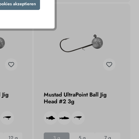
ookies akzeptieren
 Jig
Mustad UltraPoint Ball Jig
Head #2 3g
12 g
3 g
5 g
7 g