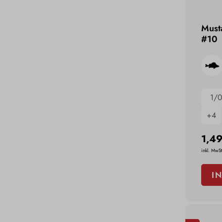
Must
#10
1/
+
4
1,49
inkl. MwSt
I