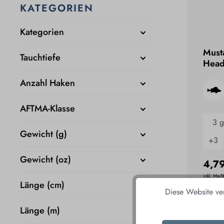
KATEGORIEN
Kategorien
Musta
Tauchtiefe
Head
Anzahl Haken
AFTMA-Klasse
3 g
Gewicht (g)
+
3
Gewicht (oz)
4,7
inkl. MwSt
Länge (cm)
Diese Website ve
I
Länge (m)