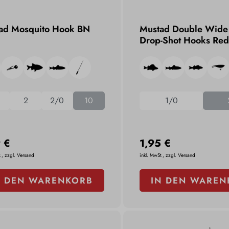
ad Mosquito Hook BN
Mustad Double Wide
Drop-Shot Hooks Re
0
2
2/0
10
1/0
 €
1,95 €
., zzgl. Versand
inkl. MwSt., zzgl. Versand
N DEN WARENKORB
IN DEN WAREN