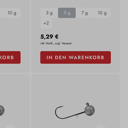
10 g
3 g
5 g
7 g
10 g
+
2
5,29 €
inkl. MwSt., zzgl. Versand
KORB
IN DEN WARENKORB