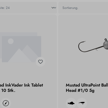
d InkVader Ink Tablet
Mustad UltraPoint Ball
l 10 Stk.
Head #1/0 5g