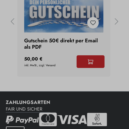
m
Gutschein 50€ direkt per Email
Uniq
als PDF
Daii
50,00 €
3,45
inkl. MwSt., zzgl. Versand
inkl. Mw
ZAHLUNGSARTEN
FAIR UND SICHER