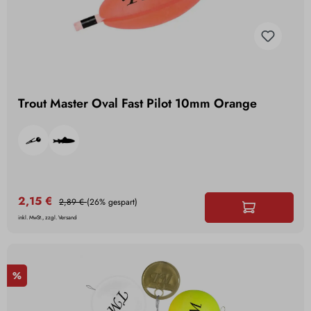
Trout Master Oval Fast Pilot 10mm Orange
2,15 €
2,89 €
(26% gespart)
inkl. MwSt., zzgl. Versand
%