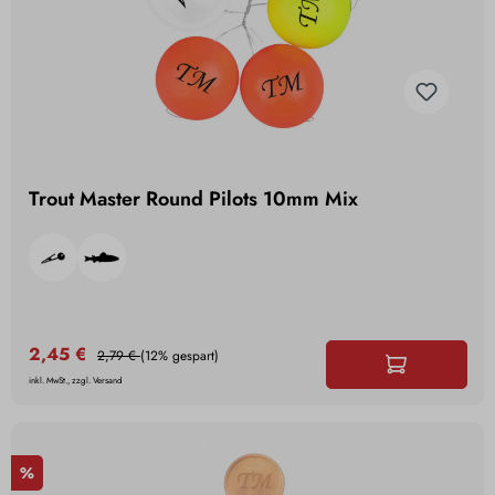
Trout Master Round Pilots 10mm Mix
2,45 €
2,79 €
(12% gespart)
inkl. MwSt., zzgl. Versand
%