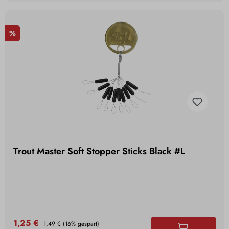
%
Trout Master Soft Stopper Sticks Black #L
1,25 €
1,49 €
(16% gespart)