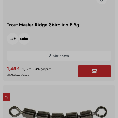
Trout Master Ridge Sbirolino F 5g
8 Varianten
1,45 €
2,19 €
(34% gespart)
inkl. MwSt., zzgl. Versand
%