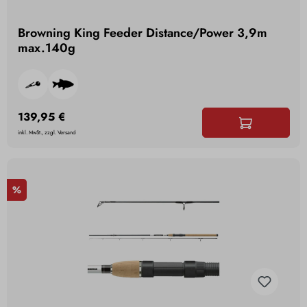
Browning King Feeder Distance/Power 3,9m
max.140g
139,95 €
inkl. MwSt., zzgl. Versand
%