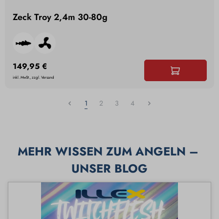
Zeck Troy 2,4m 30-80g
149,95 €
inkl. MwSt., zzgl. Versand
1
2
3
4
MEHR WISSEN ZUM ANGELN – 
UNSER BLOG