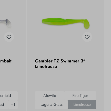
imbait
Gambler TZ Swimmer 3"
Limetreuse
rfield
Alewife
Fire Tiger
ad
+
1
Laguna Glass
Limetreuse