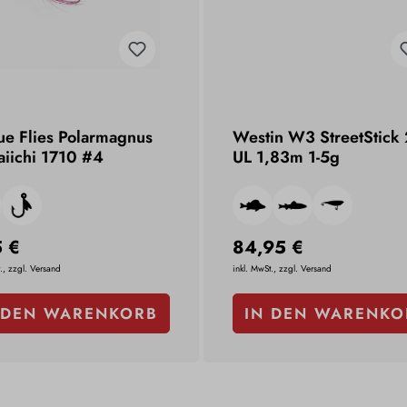
ue Flies Polarmagnus
Westin W3 StreetStick
aiichi 1710 #4
UL 1,83m 1-5g
5 €
84,95 €
., zzgl. Versand
inkl. MwSt., zzgl. Versand
 DEN WARENKORB
IN DEN WARENKO