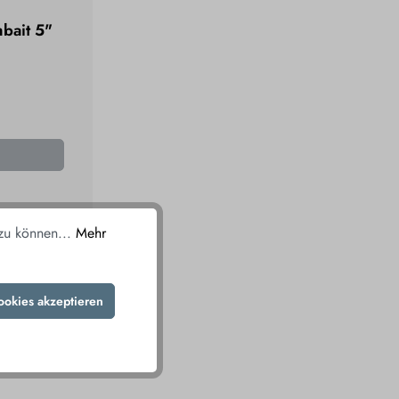
bait 5"
 zu können...
Mehr
KORB
ookies akzeptieren