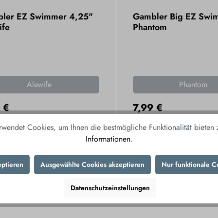
ler EZ Swimmer 4,25"
Gambler Big EZ Swim
ife
Phantom
Alewife
Phantom
 €
7,99 €
., zzgl. Versand
inkl. MwSt., zzgl. Versand
rwendet Cookies, um Ihnen die bestmögliche Funktionalität bieten
Informationen
.
N DEN WARENKORB
IN DEN WAREN
eptieren
Ausgewählte Cookies akzeptieren
Nur funktionale C
Datenschutzeinstellungen