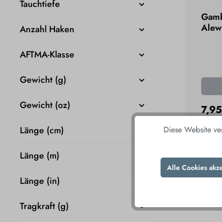
Tauchtiefe
Gamb
Alew
Anzahl Haken
AFTMA-Klasse
Gewicht (g)
Gewicht (oz)
7,95
inkl. MwSt
Länge (cm)
Diese Website ve
I
Länge (m)
Alle Cookies akz
Länge (in)
Tragkraft (g)