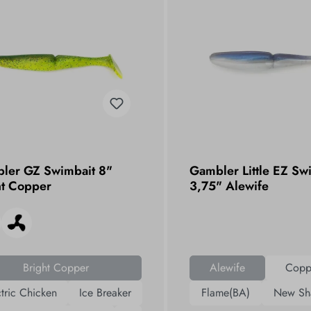
ler GZ Swimbait 8"
Gambler Little EZ Sw
ht Copper
3,75" Alewife
Bright Copper
Alewife
Coppe
ctric Chicken
Ice Breaker
Flame(BA)
New Sh