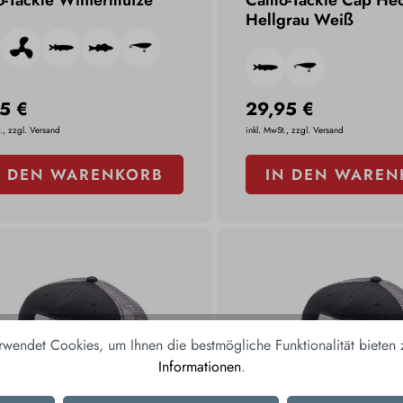
-Tackle Wintermütze
Camo-Tackle Cap He
Hellgrau Weiß
5 €
29,95 €
., zzgl. Versand
inkl. MwSt., zzgl. Versand
N DEN WARENKORB
IN DEN WAREN
rwendet Cookies, um Ihnen die bestmögliche Funktionalität bieten
Informationen
.