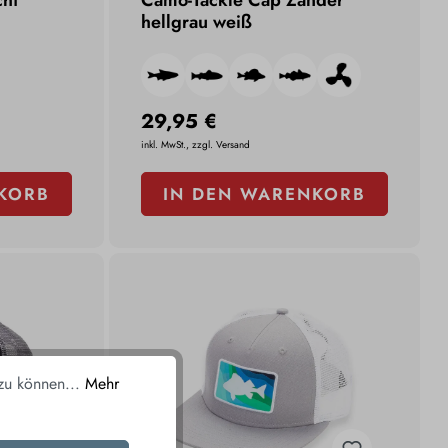
cht
Camo-Tackle Cap Zander
hellgrau weiß
29,95 €
inkl. MwSt., zzgl. Versand
KORB
IN DEN WARENKORB
 zu können...
Mehr