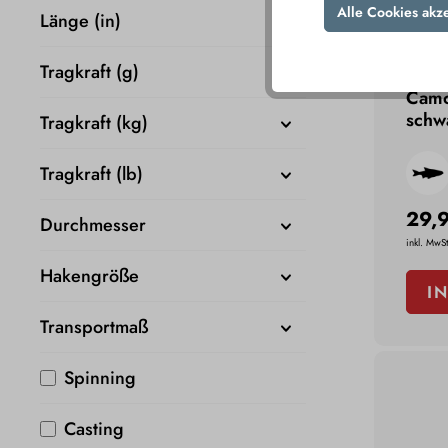
Alle Cookies akz
Länge (in)
Tragkraft (g)
Camo
schw
Tragkraft (kg)
Tragkraft (lb)
29,
Durchmesser
inkl. MwSt
Hakengröße
I
Transportmaß
Spinning
Casting