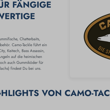
FÜR FÄNGIGE
WERTIGE
mmifische, Chatterbaits,
behör. Camo-Tackle führt ein
y, Keitech, Bass Assassin,
Angeln auf die heimischen
 doch auch Gummiköder für
achs) findest Du bei uns.
GHLIGHTS VON CAMO-TAC