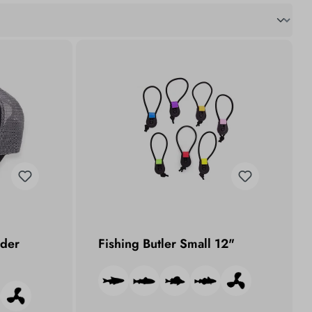
nder
Fishing Butler Small 12"