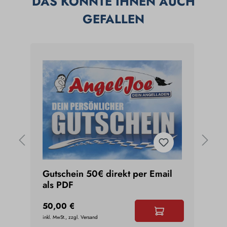
DAS KÖNNTE IHNEN AUCH
GEFALLEN
m
Gutschein 50€ direkt per Email
Uniq
als PDF
Daii
50,00 €
3,45
inkl. MwSt., zzgl. Versand
inkl. Mw