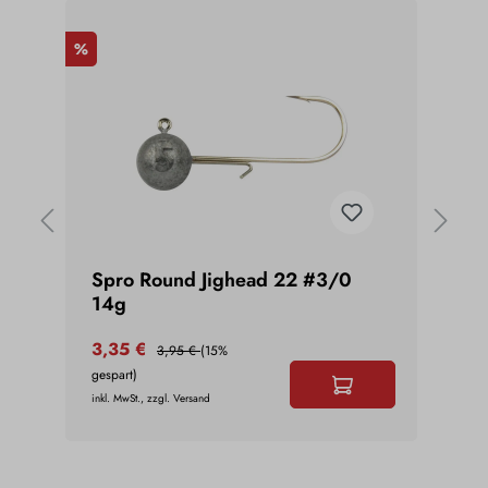
%
%
Spro Round Jighead 22 #3/0
Spr
14g
50g
3,35 €
5,6
3,95 €
(15%
gespart)
gespar
inkl. MwSt., zzgl. Versand
inkl. Mw