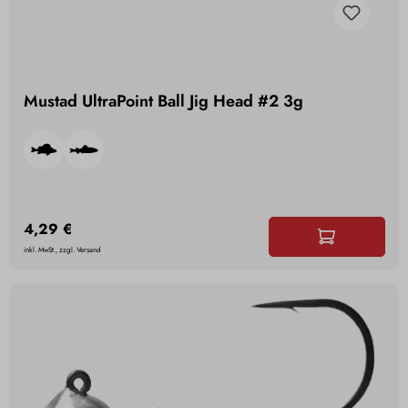
Mustad UltraPoint Ball Jig Head #2 3g
4,29 €
inkl. MwSt., zzgl. Versand