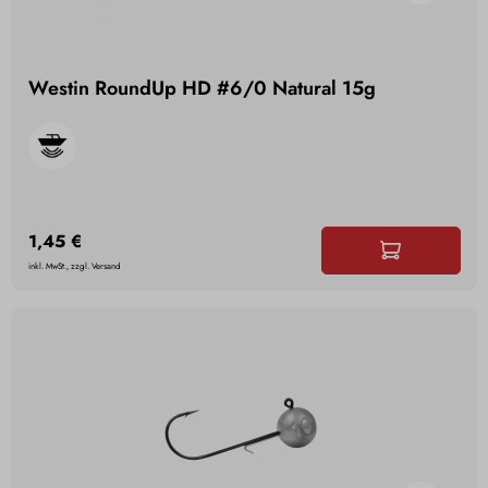
Westin RoundUp HD #6/0 Natural 15g
1,45 €
inkl. MwSt., zzgl. Versand