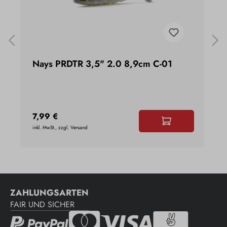
Nays PRDTR 3,5" 2.0 8,9cm C-01
N
7,99 €
7
inkl. MwSt., zzgl. Versand
ink
ZAHLUNGSARTEN
FAIR UND SICHER