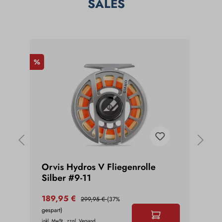
SALES
%
%
Orvis Hydros V Fliegenrolle
Gre
Silber #9-11
189,95 €
199
299,95 €
(37%
gespart)
gespar
inkl. MwSt., zzgl. Versand
inkl. Mw