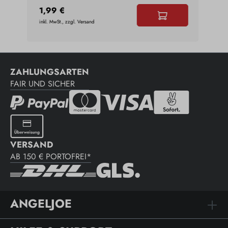
1,99 €
0,9
inkl. MwSt., zzgl. Versand
inkl. 
ZAHLUNGSARTEN
FAIR UND SICHER
VERSAND
AB 150 € PORTOFREI*
ANGELJOE