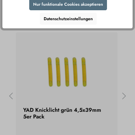
Nur funktionale Cookies akzeptieren
DAS KÖNNTE IHNEN AUCH
Datenschutzeinstellungen
GEFALLEN
YAD Knicklicht grün 4,5x39mm
GTT
5er Pack
Spr