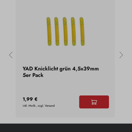
YAD Knicklicht grün 4,5x39mm
GTT
5er Pack
Spr
1,99 €
0,9
inkl. MwSt., zzgl. Versand
inkl. 