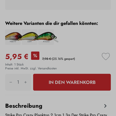
Weitere Varianten die dir gefallen könnten:
NS01V
539t
A102G
5,95 €
%
7,95 €
(25.16% gespart)
Inhalt:
1 Stück
Preise inkl. MwSt. zzgl. Versandkosten
IN DEN WARENKORB
Beschreibung
Strike Pro Crazy Plankton 2,1cm 1,3g Der Strike Pro Crazy