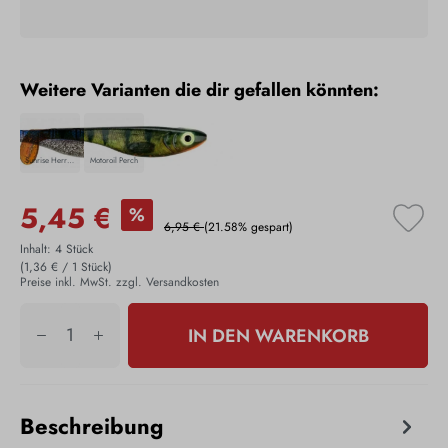
Weitere Varianten die dir gefallen könnten:
Sunrise Herring
Motoroil Perch
5,45 €
%
6,95 €
(21.58% gespart)
Inhalt:
4 Stück
(1,36 € / 1 Stück)
Preise inkl. MwSt. zzgl. Versandkosten
IN DEN WARENKORB
Beschreibung