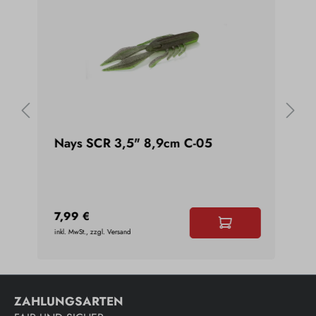
Nays SCR 3,5" 8,9cm C-05
Nay
7,99 €
7,9
inkl. MwSt., zzgl. Versand
inkl. 
ZAHLUNGSARTEN