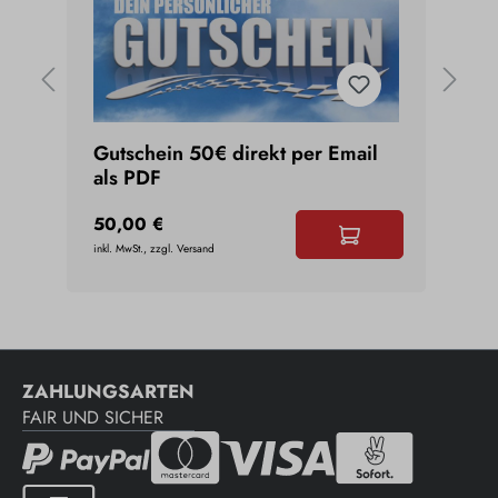
m
Gutschein 50€ direkt per Email
Uniq
als PDF
Daii
50,00 €
3,45
inkl. MwSt., zzgl. Versand
inkl. Mw
ZAHLUNGSARTEN
FAIR UND SICHER