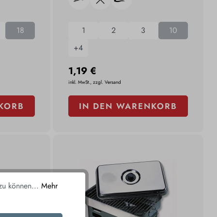
18
1
2
3
10
+
4
1,19 €
inkl. MwSt., zzgl. Versand
KORB
IN DEN WARENKORB
 zu können...
Mehr