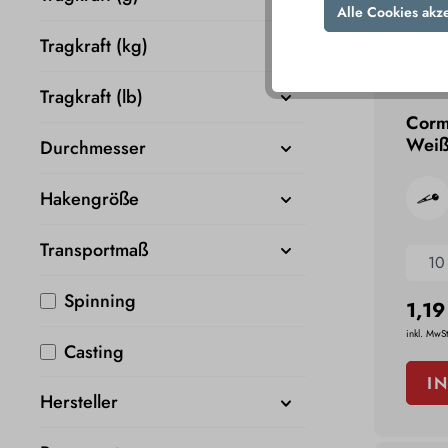
Alle Cookies akz
Tragkraft (kg)
Tragkraft (lb)
Corm
Weiß
Durchmesser
0,1
Hakengröße
Transportmaß
10
Spinning
1,19
inkl. MwSt
Casting
I
Hersteller