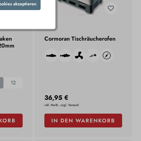
ookies akzeptieren
Haken
Cormoran Tischräucherofen
,20mm
12
36,95 €
inkl. MwSt., zzgl. Versand
KORB
IN DEN WARENKORB