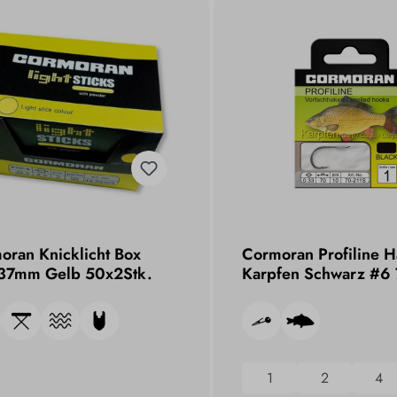
oran Knicklicht Box
Cormoran Profiline 
37mm Gelb 50x2Stk.
Karpfen Schwarz #6
0,25mm
1
2
4