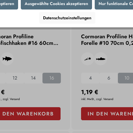
eptieren
Ausgewählte Cookies akzeptieren
Nur funktionale C
Datenschutzeinstellungen
oran Profiline
Cormoran Profiline 
fischhaken #16 60cm
Forelle #10 70cm 0
2mm
12
14
16
4
6
10
 €
1,19 €
., zzgl. Versand
inkl. MwSt., zzgl. Versand
N DEN WARENKORB
IN DEN WAREN