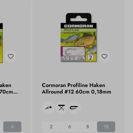
Haken
Cormoran Profiline Haken
 70cm
Allround #12 60cm 0,18mm
6
2
6
8
12