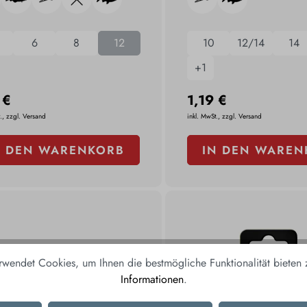
6
8
12
10
12/14
14
+
1
 €
1,19 €
., zzgl. Versand
inkl. MwSt., zzgl. Versand
N DEN WARENKORB
IN DEN WAREN
rwendet Cookies, um Ihnen die bestmögliche Funktionalität bieten
Informationen
.