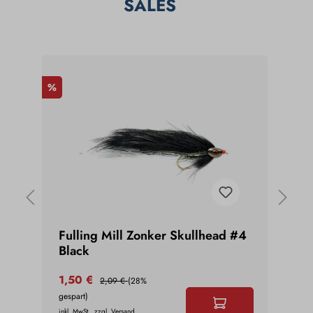
SALES
%
%
Fulling Mill Zonker Skullhead #4
Full
Black
Blac
1,50 €
1,50
2,09 €
(28%
gespart)
gespar
inkl. MwSt., zzgl. Versand
inkl. Mw