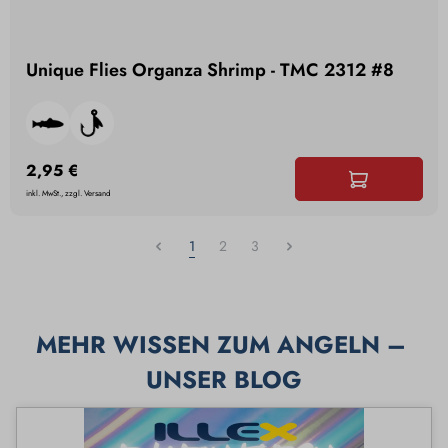
Unique Flies Organza Shrimp - TMC 2312 #8
2,95 €
inkl. MwSt., zzgl. Versand
1
2
3
MEHR WISSEN ZUM ANGELN – 
UNSER BLOG