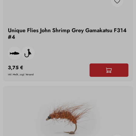
Unique Flies John Shrimp Grey Gamakatsu F314
#4
3,75 €
inkl. MwSt., zzgl. Versand