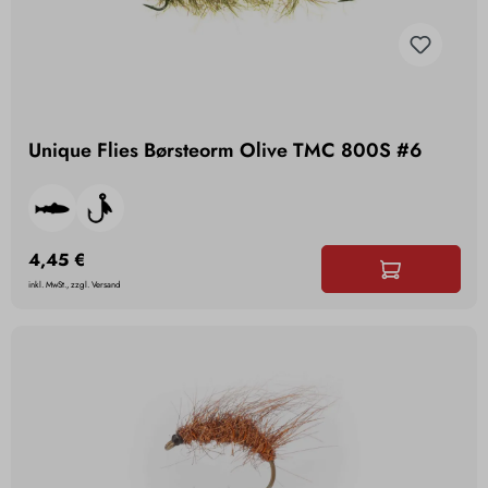
Unique Flies Børsteorm Olive TMC 800S #6
4,45 €
inkl. MwSt., zzgl. Versand