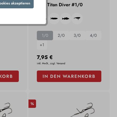
ookies akzeptieren
BKK Titan Diver #1/0
1/0
2/0
3/0
4/0
+
1
7,95 €
inkl. MwSt., zzgl. Versand
KORB
IN DEN WARENKORB
%