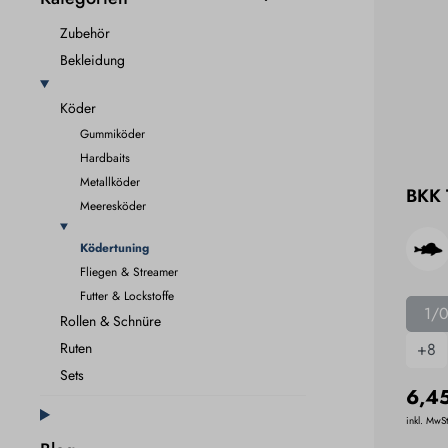
Zubehör
Bekleidung
Köder
Gummiköder
Hardbaits
Metallköder
BKK 
Meeresköder
Ködertuning
Fliegen & Streamer
Futter & Lockstoffe
1/
Rollen & Schnüre
Ruten
+
8
Sets
6,4
inkl. MwSt