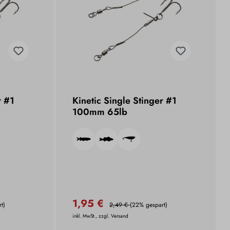
r #1
Kinetic Single Stinger #1
100mm 65lb
1,95 €
t)
2,49 €
(22% gespart)
inkl. MwSt., zzgl. Versand