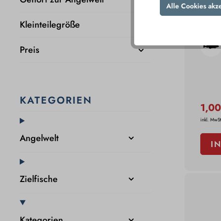
Alle Cookies akz
Musta
Refil
Kleinteilegröße
Preis
KATEGORIEN
1,0
inkl. MwSt
Angelwelt
I
Zielfische
Kategorien