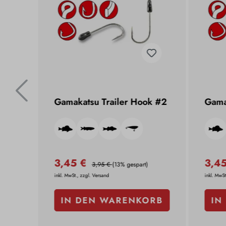
Gamakatsu Trailer Hook #2
Gama
 #6
3,45 €
3,4
3,95 €
(13% gespart)
inkl. MwSt., zzgl. Versand
inkl. MwSt
RB
IN DEN WARENKORB
IN