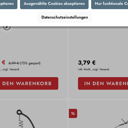
eptieren
Ausgewählte Cookies akzeptieren
Nur funktionale C
d InkVader Ink Tablet
YAD Flashlight Blau
l 10 Stk.
Datenschutzeinstellungen
0 €
3,79 €
3,99 €
(75% gespart)
., zzgl. Versand
inkl. MwSt., zzgl. Versand
N DEN WARENKORB
IN DEN WAREN
%