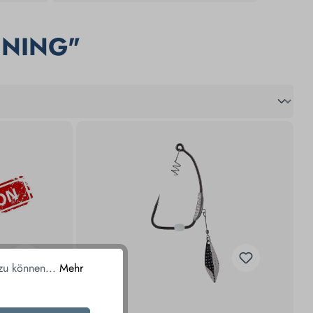
UNING"
 zu können...
Mehr