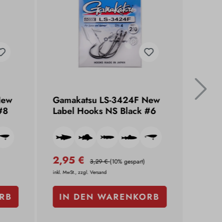
New
Gamakatsu LS-3424F New
Gama
#8
Label Hooks NS Black #6
Labe
2,95 €
2,9
3,29 €
(10% gespart)
inkl. MwSt., zzgl. Versand
inkl. MwSt
RB
IN DEN WARENKORB
IN