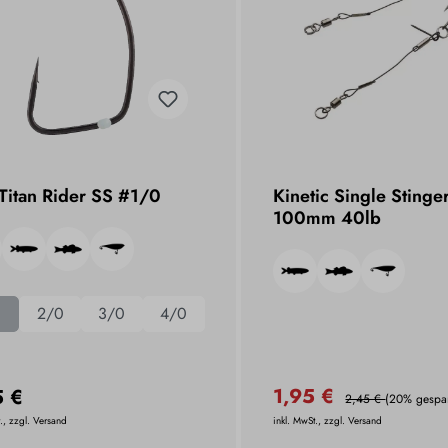
Titan Rider SS #1/0
Kinetic Single Stinge
100mm 40lb
0
2/0
3/0
4/0
1,95 €
5 €
2,45 €
(20% gespar
., zzgl. Versand
inkl. MwSt., zzgl. Versand