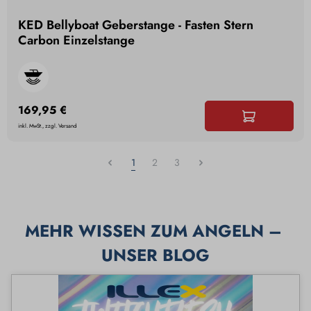
KED Bellyboat Geberstange - Fasten Stern
Carbon Einzelstange
169,95 €
inkl. MwSt., zzgl. Versand
1
2
3
MEHR WISSEN ZUM ANGELN – 
UNSER BLOG