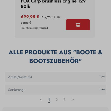
le
FOX Carp Brushless Engine 12V
FOX
80lb
699,95 €
104
789,95 €
(11%
gespart)
gespar
inkl. MwSt., zzgl. Versand
inkl. Mw
ALLE PRODUKTE AUS "BOOTE &
BOOTSZUBEHÖR"
1
2
3