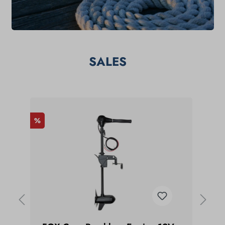
SALES
%
%