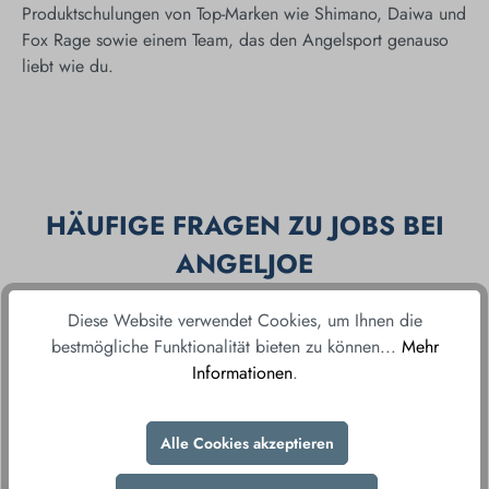
Produktschulungen von Top-Marken wie Shimano, Daiwa und
Fox Rage sowie einem Team, das den Angelsport genauso
liebt wie du.
HÄUFIGE FRAGEN ZU JOBS BEI
ANGELJOE
Diese Website verwendet Cookies, um Ihnen die
Muss ich Angelerfahrung haben um bei
bestmögliche Funktionalität bieten zu können...
Mehr
Informationen
.
AngelJoe zu arbeiten?
Alle Cookies akzeptieren
An welchen Standorten gibt es offene