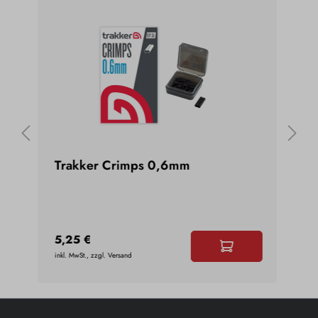
Trakker Crimps 0,6mm
Deg
Ci
5,25 €
2,5
inkl. MwSt., zzgl. Versand
inkl. 