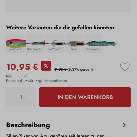
Weitere Varianten die dir gefallen könnten:
Holo Silver Red
Holo Silver Black
Holo White/Blue
Silver
Holographic Blue
10,95 €
%
11,95 €
(8.37% gespart)
Inhalt:
1 Stück
Preise inkl. MwSt. zzgl. Versandkosten
IN DEN WARENKORB
Beschreibung
Sillen-Pilker von Abu gehören seit Jahren zu den