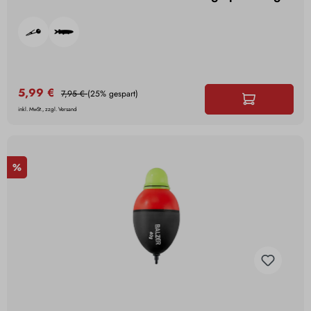
5,99 €
7,95 €
(25% gespart)
inkl. MwSt., zzgl. Versand
%