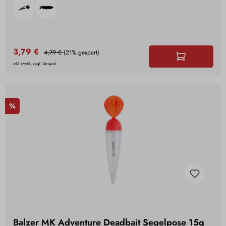
3,79 €
4,79 €
(21% gespart)
inkl. MwSt., zzgl. Versand
%
Balzer MK Adventure Deadbait Segelpose 15g