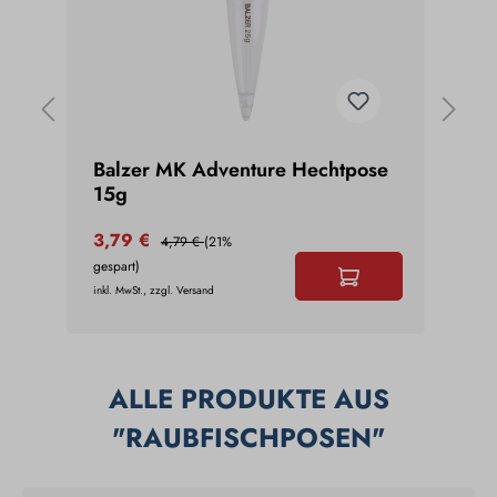
6g
Balzer MK Adventure Hechtpose
Bal
15g
25g
3,79 €
3,9
4,79 €
(21%
gespart)
gespar
inkl. MwSt., zzgl. Versand
inkl. Mw
ALLE PRODUKTE AUS
"RAUBFISCHPOSEN"