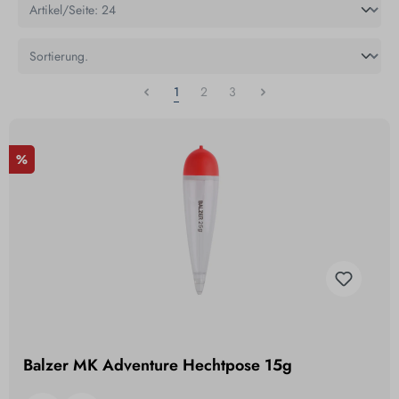
1
2
3
%
Balzer MK Adventure Hechtpose 15g