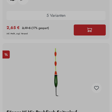
5 Varianten
2,65 €
3,19 €
(17% gespart)
inkl. MwSt., zzgl. Versand
%