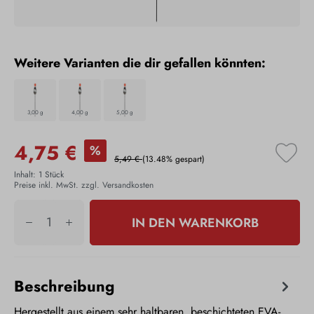
Weitere Varianten die dir gefallen könnten:
3,00 g
4,00 g
5,00 g
4,75 €
%
5,49 €
(13.48% gespart)
Inhalt:
1 Stück
Preise inkl. MwSt. zzgl. Versandkosten
IN DEN WARENKORB
Beschreibung
Hergestellt aus einem sehr haltbaren, beschichteten EVA-