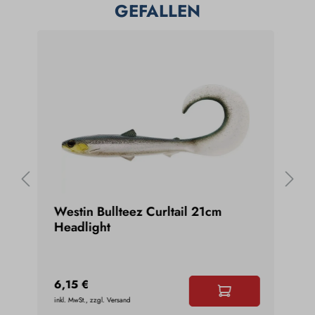
GEFALLEN
#3
Westin Bullteez Curltail 21cm
Sto
Headlight
6,15 €
10,
inkl. MwSt., zzgl. Versand
inkl. 