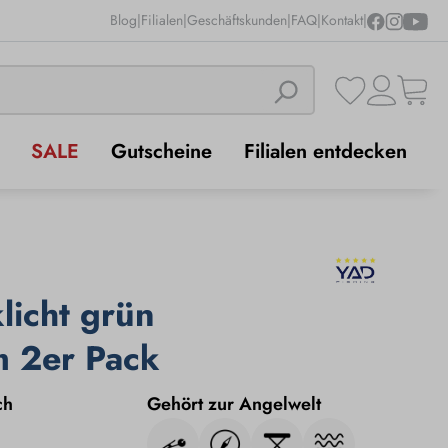
Blog
|
Filialen
|
Geschäftskunden
|
FAQ
|
Kontakt
|
SALE
Gutscheine
Filialen entdecken
licht grün
 2er Pack
ch
Gehört zur Angelwelt