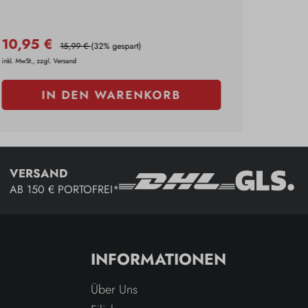
10,95 €
5,95
15,99 €
(32% gespart)
inkl. MwSt., zzgl. Versand
inkl. MwSt., 
IN DEN WARENKORB
VERSAND
AB 150 € PORTOFREI*
INFORMATIONEN
Über Uns