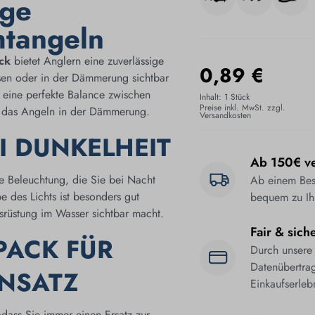
ige
htangeln
ck
bietet Anglern eine zuverlässige
0,89 €
ssen oder in der Dämmerung sichtbar
 eine perfekte Balance zwischen
Inhalt:
1 Stück
Preise inkl. MwSt. zzgl.
das Angeln in der Dämmerung.
Versandkosten
I DUNKELHEIT
Ab 150€ ve
re Beleuchtung, die Sie bei Nacht
Ab einem Best
e des Lichts ist besonders gut
bequem zu Ih
Ausrüstung im Wasser sichtbar macht.
Fair & sich
PACK FÜR
Durch unsere
Datenübertrag
NSATZ
Einkaufserleb
odass Sie immer einen Ersatz zur