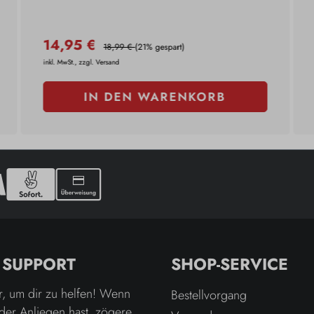
14,95 €
18,99 €
(21% gespart)
inkl. MwSt., zzgl. Versand
IN DEN WARENKORB
& SUPPORT
SHOP-SERVICE
r, um dir zu helfen! Wenn
Bestellvorgang
der Anliegen hast, zögere