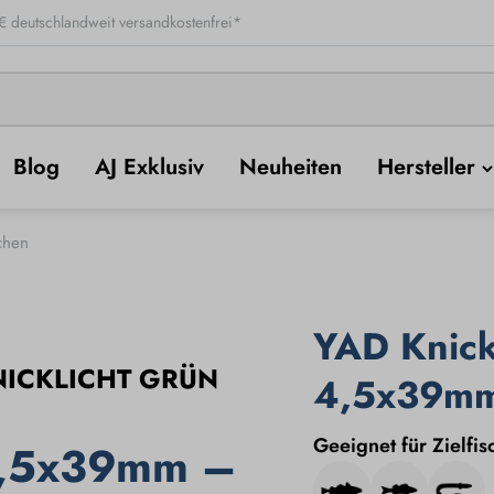
 deutschlandweit versandkostenfrei*
Blog
AJ Exklusiv
Neuheiten
Hersteller
chen
YAD Knick
ICKLICHT GRÜN
4,5x39mm
Geeignet für Zielfis
4,5x39mm –