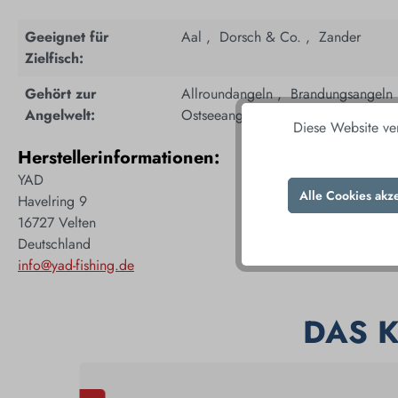
Geeignet für
Aal ,
­
Dorsch & Co. ,
­
Zander
Zielfisch:
Gehört zur
Allroundangeln ,
­
Brandungsangeln
Angelwelt:
Ostseeangeln
Diese Website ve
Herstellerinformationen:
YAD
Alle Cookies akz
Havelring 9
16727 Velten
Deutschland
info@yad-fishing.de
DAS 