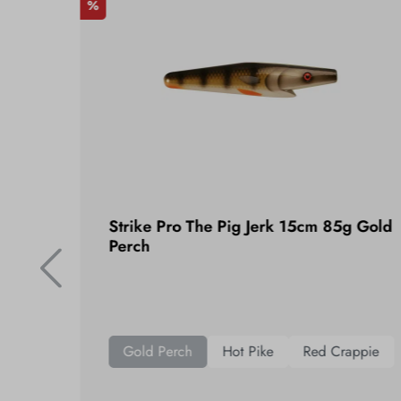
%
oz
Strike Pro The Pig Jerk 15cm 85g Gold
Perch
Gold Perch
Hot Pike
Red Crappie