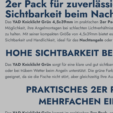
2er Pack für zuverläss
Sichtbarkeit beim Nac
Das
YAD Knicklicht Grün 4,5x39mm
im praktischen
2er Pa
Möglichkeit, ihre Angelmontagen bei schlechten Lichtverhältni
zu halten. Mit seiner kompakten Größe von 4,5x39mm bietet es
Sichtbarkeit und Handlichkeit, ideal für das
Nachtangeln
oder 
HOHE SICHTBARKEIT BE
Das
YAD Knicklicht Grün
sorgt für eine klare und gut sichtba
oder bei trübem Wetter beim Angeln unterstützt. Die grüne Farb
geeignet, da sie die Fische nicht stört, aber gleichzeitig Ihre 
PRAKTISCHES 2ER 
MEHRFACHEN EI
Das
YAD Knicklicht Grün
kommt im praktischen
2er Pack
, s