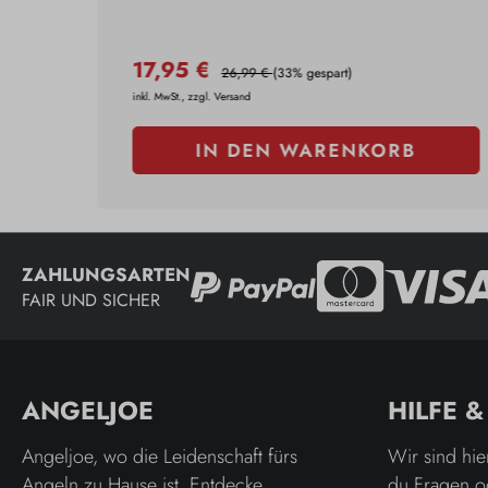
17,95 €
26,99 €
(33% gespart)
inkl. MwSt., zzgl. Versand
IN DEN WARENKORB
ZAHLUNGSARTEN
FAIR UND SICHER
ANGELJOE
HILFE 
Angeljoe, wo die Leidenschaft fürs
Wir sind hie
Angeln zu Hause ist. Entdecke
du Fragen o