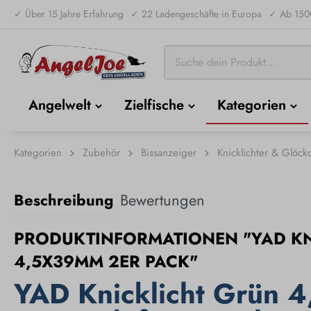
✓ Über 15 Jahre Erfahrung
✓ 22 Ladengeschäfte in Europa
✓ Ab 150€
Angelwelt
Zielfische
Kategorien
Kategorien
Zubehör
Bissanzeiger
Knicklichter & Glöck
Beschreibung
Bewertungen
PRODUKTINFORMATIONEN "YAD KN
4,5X39MM 2ER PACK"
YAD Knicklicht Grün 