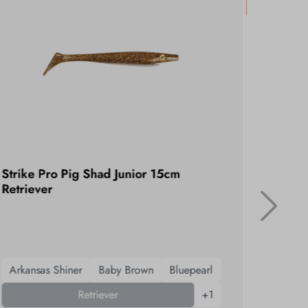
%
Strike Pro Pig Shad Junior 15cm
Strike
Retriever
NS01
Arkansas Shiner
Baby Brown
Bluepearl
53
Retriever
+
1