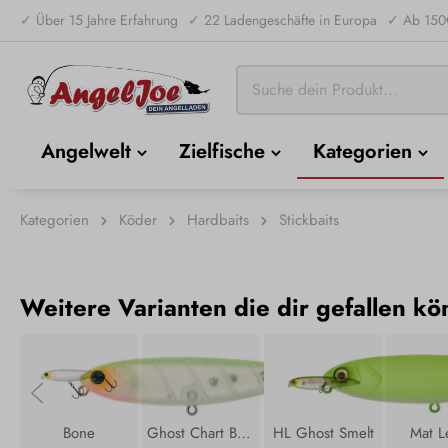
✓ Über 15 Jahre Erfahrung
✓ 22 Ladengeschäfte in Europa
✓ Ab 150€
Angelwelt
Zielfische
Kategorien
Kategorien
Köder
Hardbaits
Stickbaits
Weitere Varianten die dir gefallen kö
Bone
Ghost Chart Back
HL Ghost Smelt
Mat 