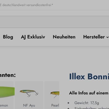
 deutschlandweit versandkostenfrei*
Blog
AJ Exklusiv
Neuheiten
Hersteller
nnten:
Illex Bonn
Alle Infos auf einem
Gewicht: 17,5g
Lemon
NF Ayu
Pearl Ayu
Shine Katana
Sinkverhalten: schw