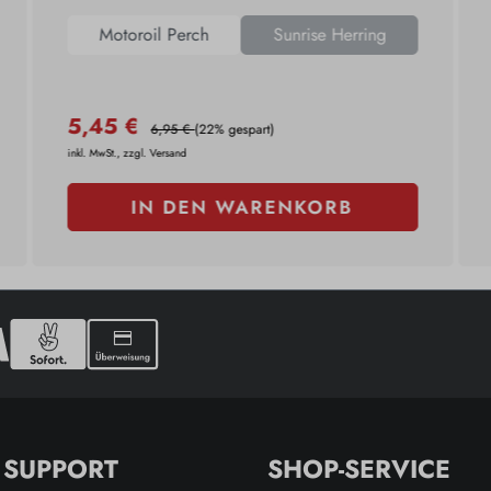
Motoroil Perch
Sunrise Herring
5,45 €
6,95 €
(22% gespart)
inkl. MwSt., zzgl. Versand
IN DEN WARENKORB
& SUPPORT
SHOP-SERVICE