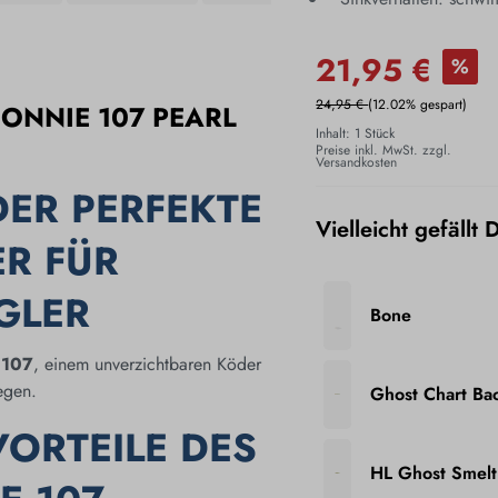
21,95 €
%
24,95 €
(12.02% gespart)
ONNIE 107 PEARL
Inhalt:
1 Stück
Preise inkl. MwSt. zzgl.
Versandkosten
DER PERFEKTE
Vielleicht gefällt 
R FÜR
GLER
Bone
 107
, einem unverzichtbaren Köder
legen.
Ghost Chart Ba
ORTEILE DES
HL Ghost Smelt