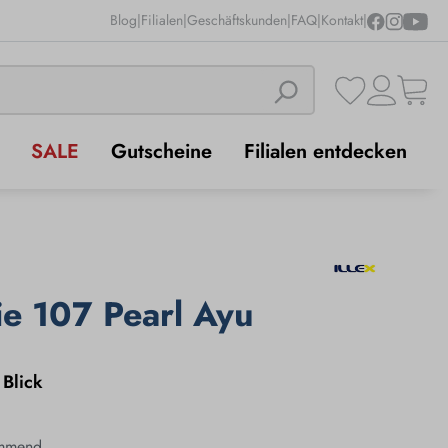
Blog
|
Filialen
|
Geschäftskunden
|
FAQ
|
Kontakt
|
SALE
Gutscheine
Filialen entdecken
ie 107 Pearl Ayu
 Blick
Shirasu
immend