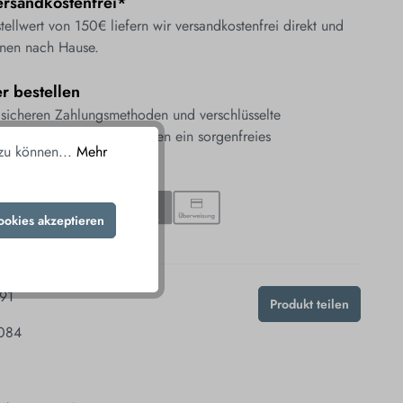
rsandkostenfrei*
ellwert von 150€ liefern wir versandkostenfrei direkt und
nen nach Hause.
er bestellen
 sicheren Zahlungsmethoden und verschlüsselte
ung gewährleisten wir Ihnen ein sorgenfreies
 zu können...
Mehr
nis.
ookies akzeptieren
91
Produkt teilen
084