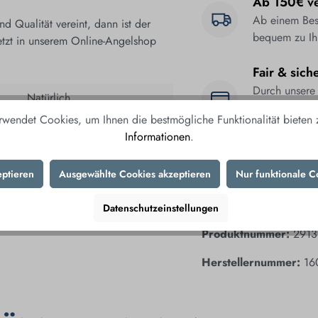
Ab 150€ ve
Ab einem Best
 Qualität vereint, dann ist der
bequem zu Ih
jetzt in unserem Online-Angelshop
Fair & sich
Durch unsere
Natürlich
Datenübertrag
rwendet Cookies, um Ihnen die bestmögliche Funktionalität bieten
Einkaufserleb
Informationen
.
eptieren
Ausgewählte Cookies akzeptieren
Nur funktionale C
Datenschutzeinstellungen
Produktnummer:
2913
Herstellernummer:
16