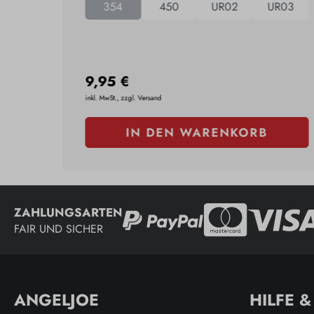
354
450
UR02
UR03
 Red
+
2
9,95 €
inkl. MwSt., zzgl. Versand
IN DEN WARENKORB
ZAHLUNGSARTEN
FAIR UND SICHER
ANGELJOE
HILFE 