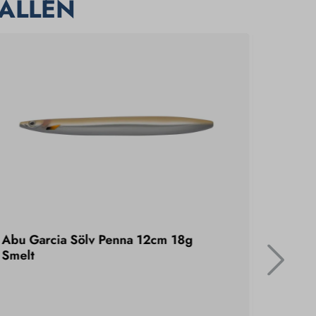
ALLEN
Abu Garcia Sölv Penna 12cm 18g
Abu Ga
Smelt
Baitfis