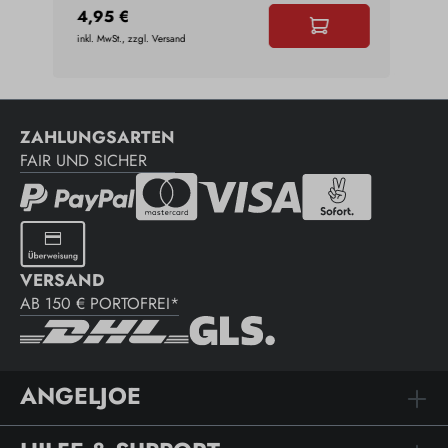
5,4
4,95 €
inkl. MwSt., zzgl. Versand
inkl. 
ZAHLUNGSARTEN
FAIR UND SICHER
VERSAND
AB 150 € PORTOFREI*
ANGELJOE