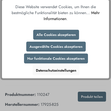
Ab einem Bestellwert von 150€ liefern wir
Diese Website verwendet Cookies, um Ihnen die
versandkostenfrei direkt und bequem zu Ihnen
bestmögliche Funktionalität bieten zu können...
Mehr
nach Hause.
Informationen
.
Fair & sicher bestellen
Durch unsere sicheren Zahlungsmethoden und
Alle Cookies akzeptieren
verschlüsselte Datenübertragung gewährleisten wir
Ihnen ein sorgenfreies Einkaufserlebnis.
Ausgewählte Cookies akzeptieren
Nur funktionale Cookies akzeptieren
Datenschutzeinstellungen
Produktnummer:
110247
Produkt teilen
Herstellernummer:
17925-825