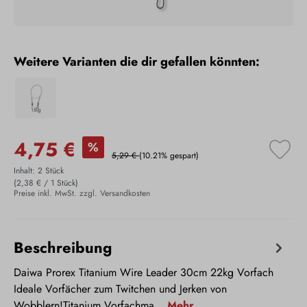
Weitere Varianten die dir gefallen könnten:
18 g
4,75 €
%
5,29 €
(10.21% gespart)
Inhalt:
2 Stück
(2,38 € / 1 Stück)
Preise inkl. MwSt. zzgl. Versandkosten
Beschreibung
Daiwa Prorex Titanium Wire Leader 30cm 22kg Vorfach
Ideale Vorfächer zum Twitchen und Jerken von
Wobblern!Titanium Vorfachma…
Mehr