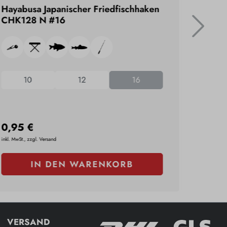
Hayabusa Japanischer Friedfischhaken
Hayabu
CHK128 N #16
CHN12
10
12
16
0,95 €
0,95 
inkl. MwSt., zzgl. Versand
inkl. MwSt., 
IN DEN WARENKORB
VERSAND