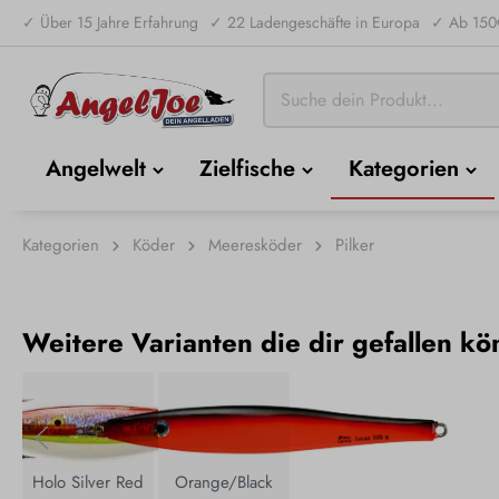
✓ Über 15 Jahre Erfahrung
✓ 22 Ladengeschäfte in Europa
✓ Ab 150€
Angelwelt
Zielfische
Kategorien
Kategorien
Köder
Meeresköder
Pilker
Weitere Varianten die dir gefallen kö
Holo Silver Red
Orange/Black