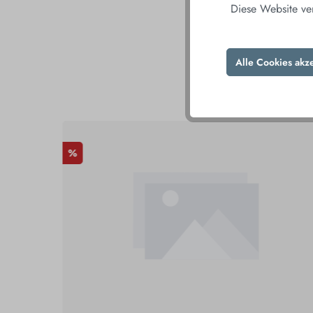
Diese Website ve
Alle Cookies akz
DAS 
%