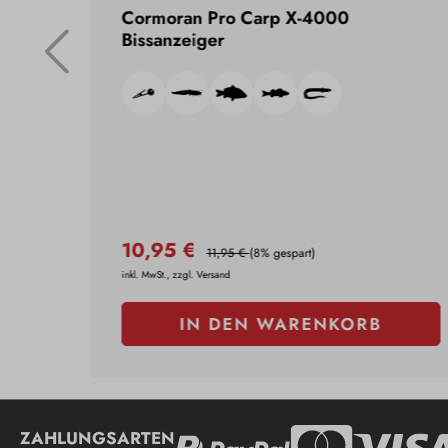
000m
Cormoran Pro Carp X-4000
g
Bissanzeiger
,5 kg
10,95 €
11,95 €
(8% gespart)
inkl. MwSt., zzgl. Versand
IN DEN WARENKORB
ZAHLUNGSARTEN