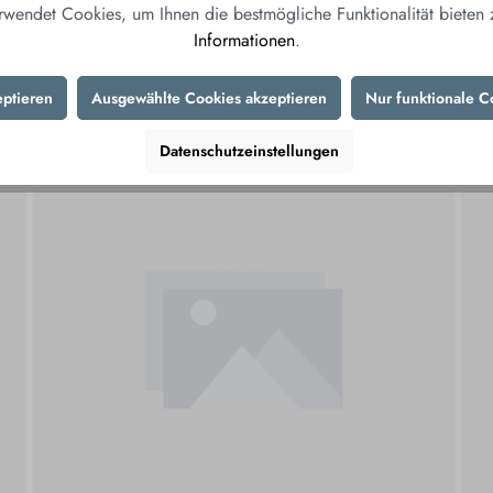
Produktnummer:
397
rwendet Cookies, um Ihnen die bestmögliche Funktionalität bieten
Informationen
.
Herstellernummer:
10
eptieren
Ausgewählte Cookies akzeptieren
Nur funktionale C
KÖNNTE IHNEN AUCH GEF
Datenschutzeinstellungen