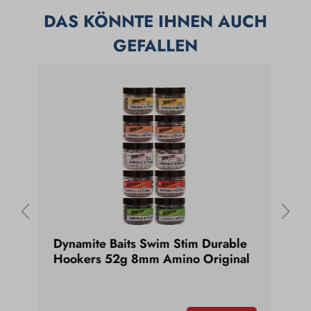
DAS KÖNNTE IHNEN AUCH
GEFALLEN
Dynamite Baits Swim Stim Durable
Dyn
Hookers 52g 8mm Amino Original
m