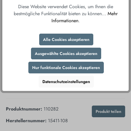
Ab einem Bestellwert von 150€ liefern wir
Diese Website verwendet Cookies, um Ihnen die
versandkostenfrei direkt und bequem zu Ihnen
bestmögliche Funktionalität bieten zu können...
Mehr
nach Hause.
Informationen
.
Fair & sicher bestellen
Durch unsere sicheren Zahlungsmethoden und
Alle Cookies akzeptieren
verschlüsselte Datenübertragung gewährleisten wir
Ihnen ein sorgenfreies Einkaufserlebnis.
Ausgewählte Cookies akzeptieren
Nur funktionale Cookies akzeptieren
Datenschutzeinstellungen
Produktnummer:
110282
Produkt teilen
Herstellernummer:
15411-108