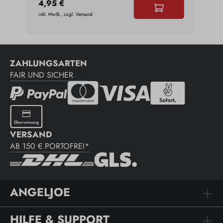
4,95 €
4,9
inkl. MwSt., zzgl. Versand
inkl. 
ZAHLUNGSARTEN
FAIR UND SICHER
VERSAND
AB 150 € PORTOFREI*
ANGELJOE
HILFE & SUPPORT