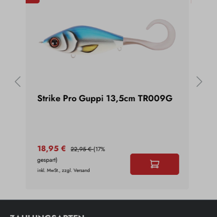
oz
Strike Pro Guppi 13,5cm TR009G
Str
Gol
18,95 €
17,
22,95 €
(17%
gespart)
gespa
inkl. MwSt., zzgl. Versand
inkl. 