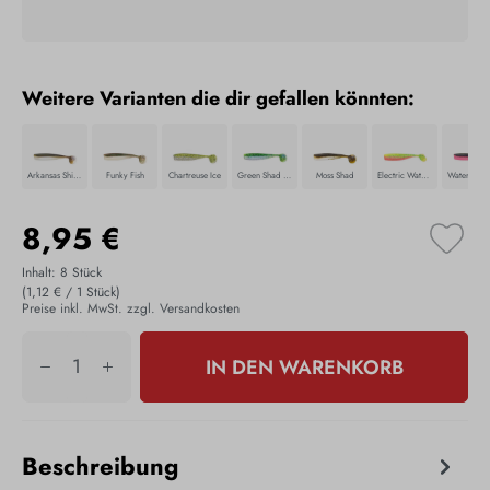
Weitere Varianten die dir gefallen könnten:
Arkansas Shiner
Funky Fish
Chartreuse Ice
Green Shad Flash
Moss Shad
Electric Watermelon
8,95 €
Inhalt:
8 Stück
(1,12 € / 1 Stück)
Preise inkl. MwSt. zzgl. Versandkosten
IN DEN WARENKORB
Beschreibung