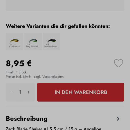
Weitere Varianten die dir gefallen könnten:
OGP Perch
Sexy Shad Green Belly
Nachtschwärmer
8,95 €
Inhalt:
1 Stück
Preise inkl. MwSt. zzgl. Versandkosten
IN DEN WARENKORB
Beschreibung
Zeck Blade Shaker AJ 5,5 cm / 15 g – AngelJoe