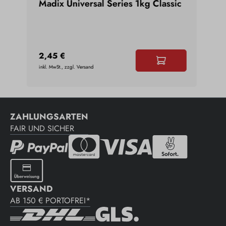
Madix Universal Series 1kg Classic
Dyn
Hal
10
2,45 €
7,2
inkl. MwSt., zzgl. Versand
inkl. 
ZAHLUNGSARTEN
FAIR UND SICHER
VERSAND
AB 150 € PORTOFREI*