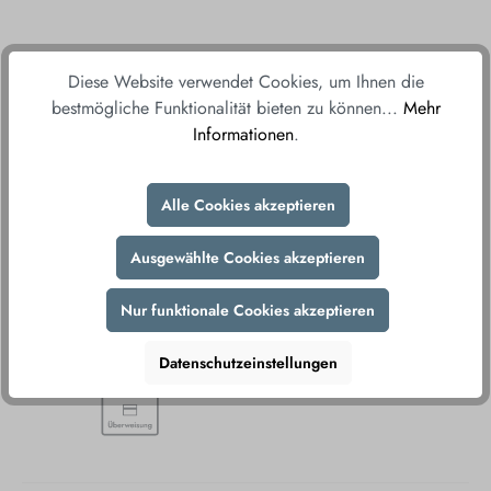
Diese Website verwendet Cookies, um Ihnen die
Ab 150€ versandkostenfrei*
bestmögliche Funktionalität bieten zu können...
Mehr
Ab einem Bestellwert von 150€ liefern wir
Informationen
.
versandkostenfrei direkt und bequem zu Ihnen
nach Hause.
Alle Cookies akzeptieren
Fair & sicher bestellen
Durch unsere sicheren Zahlungsmethoden und
Ausgewählte Cookies akzeptieren
verschlüsselte Datenübertragung gewährleisten wir
Ihnen ein sorgenfreies Einkaufserlebnis.
Nur funktionale Cookies akzeptieren
Datenschutzeinstellungen