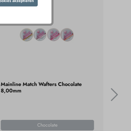
ookies akzeptieren
Mainline Match Wafters Chocolate
Mainli
8,00mm
Chocolate