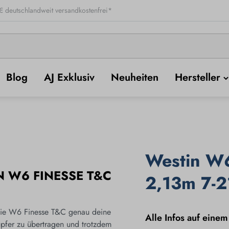
 deutschlandweit versandkostenfrei*
Blog
AJ Exklusiv
Neuheiten
Hersteller
Westin W
 W6 FINESSE T&C
2,13m 7-2
 die W6 Finesse T&C genau deine
Alle Infos auf einem
upfer zu übertragen und trotzdem