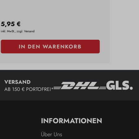
5,95 €
5,49 
inkl. MwSt., zzgl. Versand
inkl. MwSt., 
IN DEN WARENKORB
VERSAND
AB 150 € PORTOFREI*
INFORMATIONEN
Über Uns