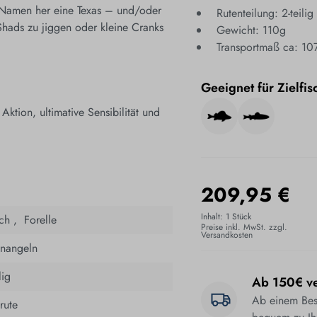
Namen her eine Texas – und/oder
Rutenteilung: 2-teilig
Shads zu jiggen oder kleine Cranks
Gewicht: 110g
Transportmaß ca: 10
Geeignet für Zielfis
tion, ultimative Sensibilität und
209,95 €
Inhalt:
1 Stück
ch ,
­
Forelle
Preise inkl. MwSt. zzgl.
Versandkosten
nnangeln
ilig
Ab 150€ ve
Ab einem Best
rute