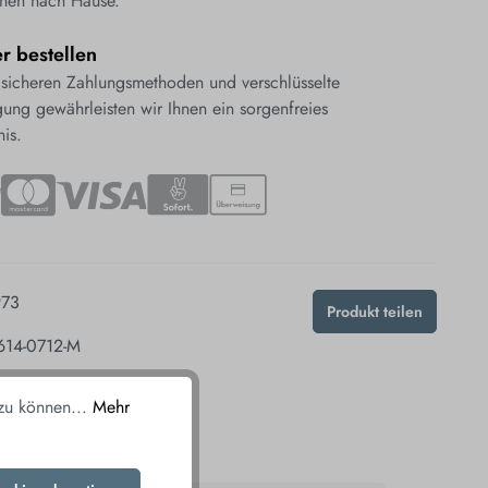
nen nach Hause.
er bestellen
 sicheren Zahlungsmethoden und verschlüsselte
ung gewährleisten wir Ihnen ein sorgenfreies
nis.
973
Produkt teilen
14-0712-M
 zu können...
Mehr
ALLEN