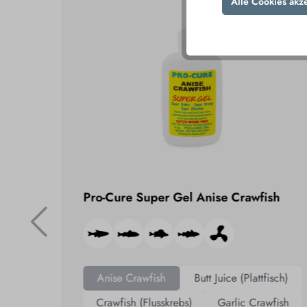
Alle Cookies akz
ic
Pro-Cure Super Gel Anise Crawfish
Anise Crawfish
Butt Juice (Plattfisch)
Crawfish (Flusskrebs)
Garlic Crawfish