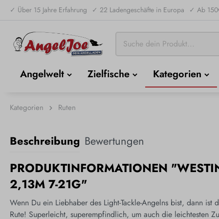
✓ Über 15 Jahre Erfahrung
✓ 22 Ladengeschäfte in Europa
✓ Ab 150€
Angelwelt
Zielfische
Kategorien
Kategorien
Ruten
Beschreibung
Bewertungen
PRODUKTINFORMATIONEN "WESTIN
2,13M 7-21G"
Wenn Du ein Liebhaber des Light-Tackle-Angelns bist, dann ist
Rute! Superleicht, superempfindlich, um auch die leichtesten Z