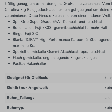
kräftig genug, um es mit den ganz Großen aufzunehmen. Vom 
Carolina Rig Rute, jedoch auch extrem gut geeignet um kleine 
zu animieren. Diese Finesse Ruten sind von einer anderen Welt.
Split-Grip Super Grade EVA - Kompakt und rutschfest
Rollenhalter: Fuji SKSS, gummibeschichtet für mehr Halt
Ringe: Fuji SiC
Blank: ‘TORAY’ High Performance Karbon für überragende Ak
maximale Kraft
Speziell entwickelte Gummi Abschlusskappe, rutschfest
Flach gewickelte, eng anliegende Ringwicklungen
PacBay Hakenhalter
Geeignet für Zielfisch:
Bars
Gehört zur Angelwelt:
Spi
Ruten_Teilung:
2-te
Rutentyp:
Spin