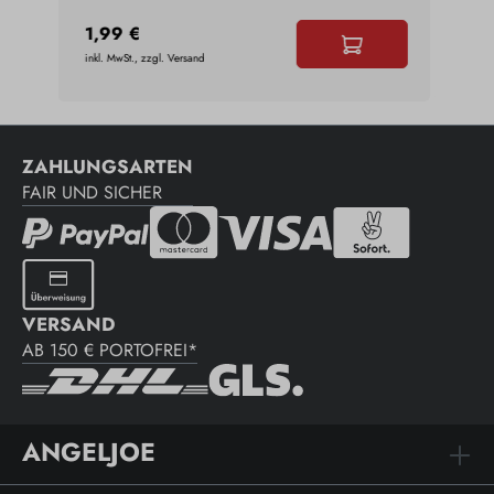
1,99 €
0,9
inkl. MwSt., zzgl. Versand
inkl. 
ZAHLUNGSARTEN
FAIR UND SICHER
VERSAND
AB 150 € PORTOFREI*
ANGELJOE