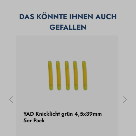
DAS KÖNNTE IHNEN AUCH
GEFALLEN
YAD Knicklicht grün 4,5x39mm
GTT
5er Pack
Spr