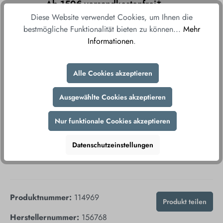
Ab 150€ versandkostenfrei*
Ab einem Bestellwert von 150€ liefern wir
Diese Website verwendet Cookies, um Ihnen die
versandkostenfrei direkt und bequem zu Ihnen
bestmögliche Funktionalität bieten zu können...
Mehr
nach Hause.
Informationen
.
Fair & sicher bestellen
Alle Cookies akzeptieren
Durch unsere sicheren Zahlungsmethoden und
verschlüsselte Datenübertragung gewährleisten wir
Ausgewählte Cookies akzeptieren
Ihnen ein sorgenfreies Einkaufserlebnis.
Nur funktionale Cookies akzeptieren
Datenschutzeinstellungen
Produktnummer:
114969
Produkt teilen
Herstellernummer:
156768