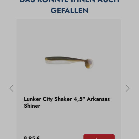
GEFALLEN
Lunker City Shaker 4,5" Arkansas
Lun
Shiner
Gum
8,95 €
7,9