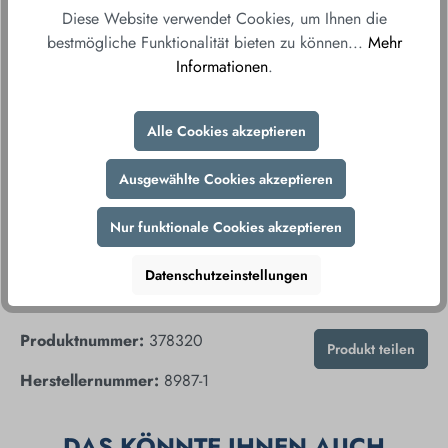
versandkostenfrei direkt und bequem zu Ihnen
Diese Website verwendet Cookies, um Ihnen die
nach Hause.
bestmögliche Funktionalität bieten zu können...
Mehr
Informationen
.
Fair & sicher bestellen
Durch unsere sicheren Zahlungsmethoden und
verschlüsselte Datenübertragung gewährleisten wir
Alle Cookies akzeptieren
Ihnen ein sorgenfreies Einkaufserlebnis.
Ausgewählte Cookies akzeptieren
Nur funktionale Cookies akzeptieren
Datenschutzeinstellungen
Produktnummer:
378320
Produkt teilen
Herstellernummer:
8987-1
DAS KÖNNTE IHNEN AUCH