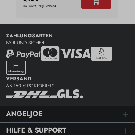
inkl. MwSt., zzgl. Versand
inkl. 
ZAHLUNGSARTEN
FAIR UND SICHER
VERSAND
AB 150 € PORTOFREI*
ANGELJOE
HILFE & SUPPORT