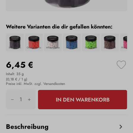
Weitere Varianten die dir gefallen könnten:
Black Garlic
Orange Garlic
White Cheese
Blue Cheese
Green Pellet
Brown Pellet
6,45 €
Inhalt:
35 g
(0,18 € / 1 g)
Preise inkl. MwSt. zzgl. Versandkosten
IN DEN WARENKORB
Beschreibung