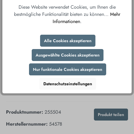
Ab einem Bestellwert von 150€ liefern wir
Diese Website verwendet Cookies, um Ihnen die
versandkostenfrei direkt und bequem zu Ihnen
bestmögliche Funktionalität bieten zu können...
Mehr
nach Hause.
Informationen
.
Fair & sicher bestellen
Durch unsere sicheren Zahlungsmethoden und
Alle Cookies akzeptieren
verschlüsselte Datenübertragung gewährleisten wir
Ihnen ein sorgenfreies Einkaufserlebnis.
Ausgewählte Cookies akzeptieren
Nur funktionale Cookies akzeptieren
Datenschutzeinstellungen
Produktnummer:
255504
Produkt teilen
Herstellernummer:
54578