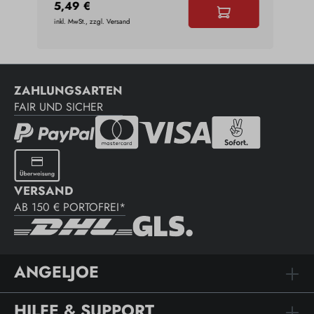
5,49 €
3,9
inkl. MwSt., zzgl. Versand
inkl. 
ZAHLUNGSARTEN
FAIR UND SICHER
VERSAND
AB 150 € PORTOFREI*
ANGELJOE
HILFE & SUPPORT