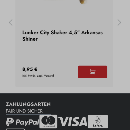
g
Lunker City Shaker 4,5" Arkansas
Lun
Shiner
Gum
8,95 €
7,9
inkl. MwSt., zzgl. Versand
inkl. 
ZAHLUNGSARTEN
FAIR UND SICHER