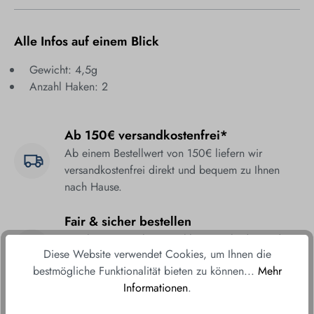
Alle Infos auf einem Blick
Gewicht: 4,5g
Anzahl Haken: 2
Ab 150€ versandkostenfrei*
Ab einem Bestellwert von 150€ liefern wir
versandkostenfrei direkt und bequem zu Ihnen
nach Hause.
Fair & sicher bestellen
Durch unsere sicheren Zahlungsmethoden und
Diese Website verwendet Cookies, um Ihnen die
verschlüsselte Datenübertragung gewährleisten wir
bestmögliche Funktionalität bieten zu können...
Mehr
Ihnen ein sorgenfreies Einkaufserlebnis.
Informationen
.