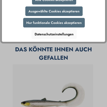
Ausgewählte Cookies akzeptieren
Nur funktionale Cookies akzeptieren
Produktnummer:
227390
Produkt teilen
Herstellernummer:
RA5820133
Datenschutzeinstellungen
DAS KÖNNTE IHNEN AUCH
GEFALLEN