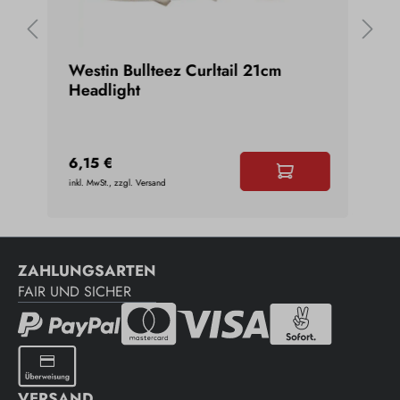
#3
Westin Bullteez Curltail 21cm
Sto
Headlight
6,15 €
10,
inkl. MwSt., zzgl. Versand
inkl. 
ZAHLUNGSARTEN
FAIR UND SICHER
VERSAND