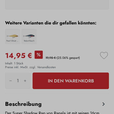
Weitere Varianten die dir gefallen könnten:
Pearl Ghost Gold
Robot Roach
14,95 €
%
19,95 €
(25.06% gespart)
Inhalt:
1 Stück
Preise inkl. MwSt. zzgl. Versandkosten
IN DEN WARENKORB
Beschreibung
Der Super Shadow Rap von Rapala ist mit seinen 16cm