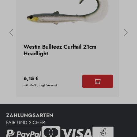
#3
Westin Bullteez Curltail 21cm
Sto
Headlight
6,15 €
10,
inkl. MwSt., zzgl. Versand
inkl. 
ZAHLUNGSARTEN
FAIR UND SICHER