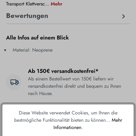
Transport Klettversc…
Mehr
Bewertungen
Alle Infos auf einem Blick
Material: Neoprene
Ab 150€ versandkostenfrei*
Ab einem Bestellwert von 150€ liefern wir
versandkostenfrei direkt und bequem zu Ihnen
nach Hause.
Fair & sicher bestellen
Diese Website verwendet Cookies, um Ihnen die
Durch unsere sicheren Zahlungsmethoden und
bestmögliche Funktionalität bieten zu können...
Mehr
verschlüsselte Datenübertragung gewährleisten wir
Informationen
.
Ihnen ein sorgenfreies Einkaufserlebnis.