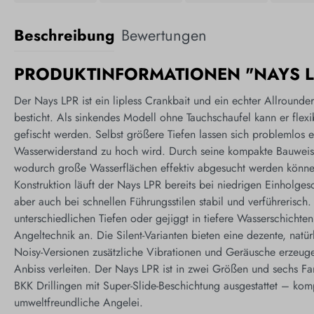
Beschreibung
Bewertungen
PRODUKTINFORMATIONEN "NAYS LP
Der Nays LPR ist ein lipless Crankbait und ein echter Allrounder,
besticht. Als sinkendes Modell ohne Tauchschaufel kann er flexi
gefischt werden. Selbst größere Tiefen lassen sich problemlos 
Wasserwiderstand zu hoch wird. Durch seine kompakte Bauweise
wodurch große Wasserflächen effektiv abgesucht werden könne
Konstruktion läuft der Nays LPR bereits bei niedrigen Einholges
aber auch bei schnellen Führungsstilen stabil und verführerisch.
unterschiedlichen Tiefen oder gejiggt in tiefere Wasserschichten
Angeltechnik an. Die Silent-Varianten bieten eine dezente, natü
Noisy-Versionen zusätzliche Vibrationen und Geräusche erzeuge
Anbiss verleiten. Der Nays LPR ist in zwei Größen und sechs Fa
BKK Drillingen mit Super-Slide-Beschichtung ausgestattet – kompl
umweltfreundliche Angelei.