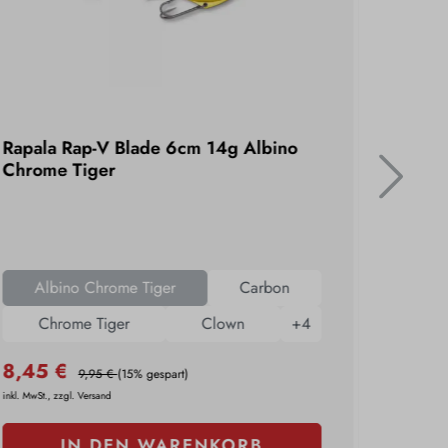
Rapala Rap-V Blade 6cm 14g Albino
DAM FZ
Chrome Tiger
Gold 
Albino Chrome Tiger
Carbon
Chrome Tiger
Clown
+
4
8,45 €
3,95 
9,95 €
(15% gespart)
inkl. MwSt., zzgl. Versand
inkl. MwSt., 
IN DEN WARENKORB