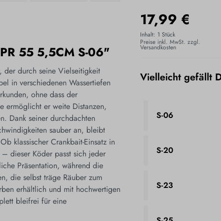
17,99 €
Inhalt:
1 Stück
Preise inkl. MwSt. zzgl.
Versandkosten
R 55 5,5CM S-06"
 der durch seine Vielseitigkeit
Vielleicht gefällt 
bel in verschiedenen Wassertiefen
erkunden, ohne dass der
 ermöglicht er weite Distanzen,
S-06
n. Dank seiner durchdachten
chwindigkeiten sauber an, bleibt
 Ob klassischer Crankbait-Einsatz in
S-20
 – dieser Köder passt sich jeder
rliche Präsentation, während die
n, die selbst träge Räuber zum
S-23
rben erhältlich und mit hochwertigen
ett bleifrei für eine
S-25