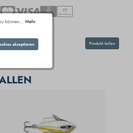
 zu können...
Mehr
269
Produkt teilen
ookies akzeptieren
06005500605
ALLEN