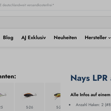
 deutschlandweit versandkostenfrei*
Blog
AJ Exklusiv
Neuheiten
Hersteller
nnten:
Nays LPR 
Alle Infos auf einem
Anzahl Haken: 2 (#8
25
S-26
S-29