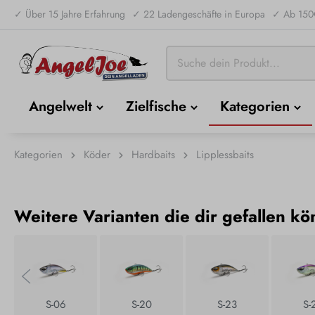
✓ Über 15 Jahre Erfahrung
✓ 22 Ladengeschäfte in Europa
✓ Ab 150€
Angelwelt
Zielfische
Kategorien
Kategorien
Köder
Hardbaits
Lipplessbaits
Weitere Varianten die dir gefallen kö
S-06
S-20
S-23
S-