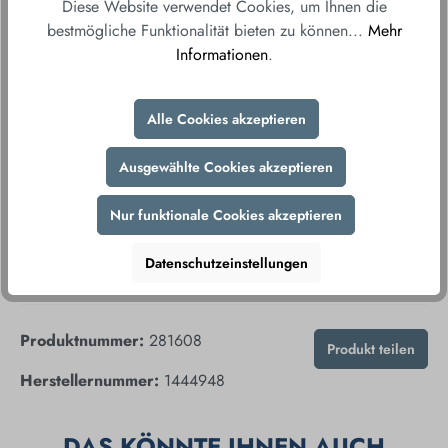
versandkostenfrei direkt und bequem zu Ihnen
Diese Website verwendet Cookies, um Ihnen die
nach Hause.
bestmögliche Funktionalität bieten zu können...
Mehr
Informationen
.
Fair & sicher bestellen
Durch unsere sicheren Zahlungsmethoden und
Alle Cookies akzeptieren
verschlüsselte Datenübertragung gewährleisten wir
Ihnen ein sorgenfreies Einkaufserlebnis.
Ausgewählte Cookies akzeptieren
Nur funktionale Cookies akzeptieren
Datenschutzeinstellungen
Produktnummer:
281608
Produkt teilen
Herstellernummer:
1444948
DAS KÖNNTE IHNEN AUCH