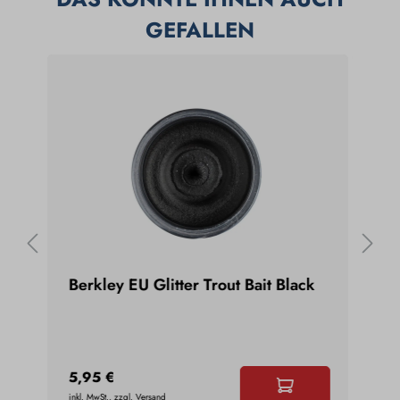
GEFALLEN
n
Berkley EU Glitter Trout Bait Black
Ber
Gar
5,95 €
5,9
inkl. MwSt., zzgl. Versand
inkl. 