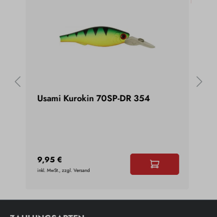
olo
Usami Kurokin 70SP-DR 354
Abu
Sme
6,4
9,95 €
inkl. MwSt., zzgl. Versand
inkl. 