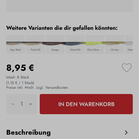
Weitere Varianten die dir gefallen könnten:
Sexy Shad
Flash Gill
Tenaga
Ghost Gill
Chart Silver Flake
Chi Ayu
Natural H
8,95 €
Inhalt:
8 Stück
(1,12 € / 1 Stück)
Preise inkl. MwSt. zzgl. Versandkosten
IN DEN WARENKORB
Beschreibung