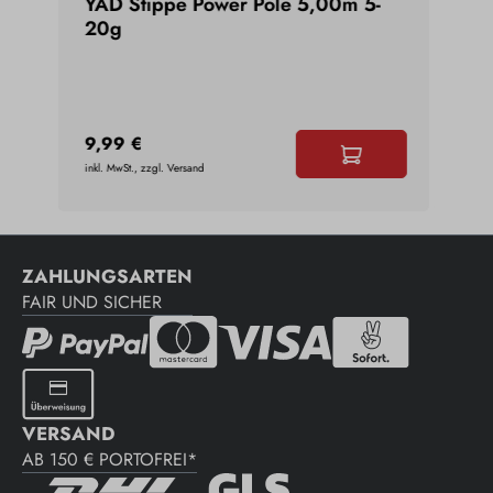
er-
YAD Stippe Power Pole 5,00m 5-
Bal
9m
20g
42
9,99 €
21,
inkl. MwSt., zzgl. Versand
inkl. 
ZAHLUNGSARTEN
FAIR UND SICHER
VERSAND
AB 150 € PORTOFREI*