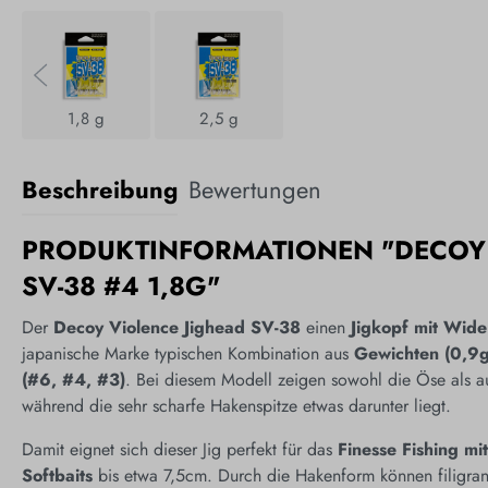
1,8 g
2,5 g
Beschreibung
Bewertungen
PRODUKTINFORMATIONEN "DECOY 
SV-38 #4 1,8G"
Der
Decoy Violence Jighead SV-38
einen
Jigkopf mit Wid
japanische Marke typischen Kombination aus
Gewichten (0,9g
(#6, #4, #3)
. Bei diesem Modell zeigen sowohl die Öse als a
während die sehr scharfe Hakenspitze etwas darunter liegt.
Damit eignet sich dieser Jig perfekt für das
Finesse Fishing mi
Softbaits
bis etwa 7,5cm. Durch die Hakenform können filigra