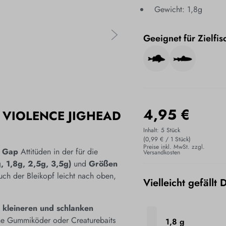
Gewicht: 1,8g
Geeignet für Zielfis
4,95 €
VIOLENCE JIGHEAD
Inhalt:
5 Stück
(0,99 € / 1 Stück)
Preise inkl. MwSt. zzgl.
e Gap
Attitüden in der für die
Versandkosten
, 1,8g, 2,5g, 3,5g)
und
Größen
uch der Bleikopf leicht nach oben,
Vielleicht gefällt 
t kleineren und schlanken
ne Gummiköder oder Creaturebaits
1,8 g