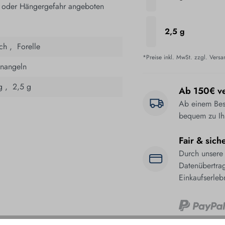
oder Hängergefahr angeboten
2,5 g
ch ,
­
Forelle
*Preise inkl. MwSt. zzgl. Vers
nnangeln
g ,
­
2,5 g
Ab 150€ ve
Ab einem Best
bequem zu Ih
Fair & sich
Durch unsere
Datenübertrag
Einkaufserleb