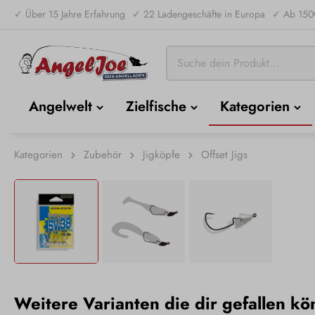
✓ Über 15 Jahre Erfahrung
✓ 22 Ladengeschäfte in Europa
✓ Ab 150€
Angelwelt
Zielfische
Kategorien
Kategorien
Zubehör
Jigköpfe
Offset Jigs
Weitere Varianten die dir gefallen kö