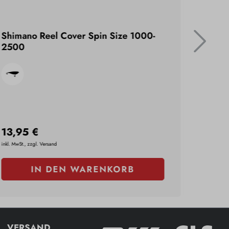
Shimano Reel Cover Spin Size 1000-
Balzer
2500
4x#5/
13,95 €
3,99 
inkl. MwSt., zzgl. Versand
inkl. MwSt., 
IN DEN WARENKORB
VERSAND