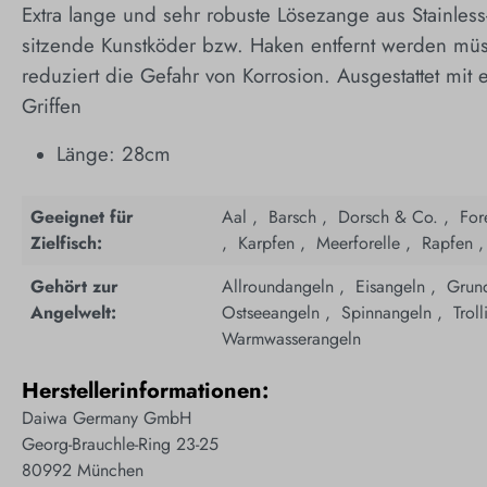
Extra lange und sehr robuste Lösezange aus Stainless-
sitzende Kunstköder bzw. Haken entfernt werden müs
reduziert die Gefahr von Korrosion. Ausgestattet mit
Griffen
Länge: 28cm
Geeignet für
Aal ,
­
Barsch ,
­
Dorsch & Co. ,
­
For
Zielfisch:
,
­
Karpfen ,
­
Meerforelle ,
­
Rapfen 
Gehört zur
Allroundangeln ,
­
Eisangeln ,
­
Grun
Angelwelt:
Ostseeangeln ,
­
Spinnangeln ,
­
Trol
Warmwasserangeln
Herstellerinformationen:
Daiwa Germany GmbH
Georg-Brauchle-Ring 23-25
80992 München