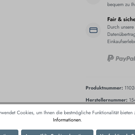
bequem zu Ih
Fair & sich
Durch unsere
Datenübertrag
Einkaufserleb
Produktnummer:
1102
Herstellernummer:
15
rwendet Cookies, um Ihnen die bestmögliche Funktionalität bieten
Informationen
.
KÖNNTE IHNEN AUCH GEF