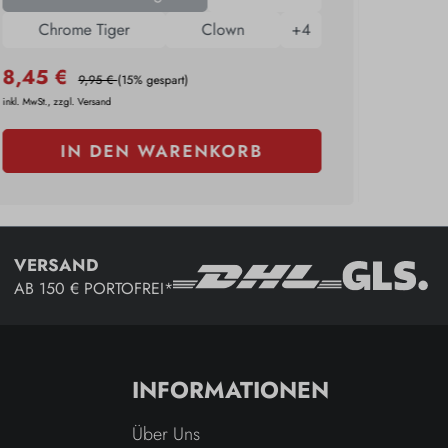
Chrome Tiger
Clown
+
4
8,45 €
3,95 
9,95 €
(15% gespart)
inkl. MwSt., zzgl. Versand
inkl. MwSt., 
IN DEN WARENKORB
VERSAND
AB 150 € PORTOFREI*
INFORMATIONEN
Über Uns