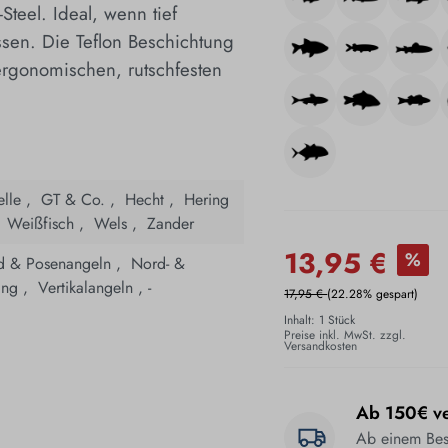
Steel. Ideal, wenn tief
sen. Die Teflon Beschichtung
 ergonomischen, rutschfesten
elle ,
­
GT & Co. ,
­
Hecht ,
­
Hering
,
­
Weißfisch ,
­
Wels ,
­
Zander
13,95 €
%
d & Posenangeln ,
­
Nord- &
ling ,
­
Vertikalangeln ,
­
17,95 €
(22.28% gespart)
Inhalt:
1 Stück
Preise inkl. MwSt. zzgl.
Versandkosten
Ab 150€ ve
Ab einem Best