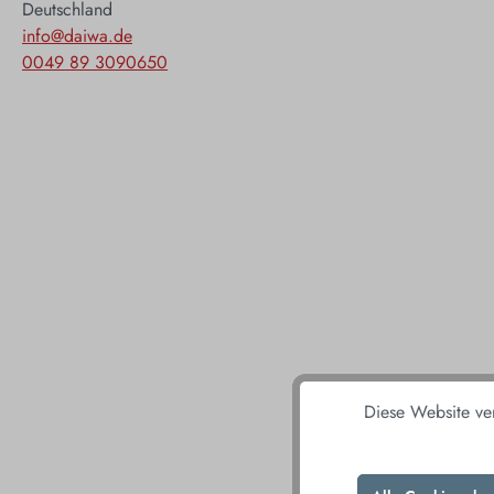
Deutschland
info@daiwa.de
0049 89 3090650
Diese Website ve
DAS 