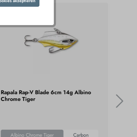
ookies akzeptieren
Rapala Rap-V Blade 6cm 14g Albino
DAM FZ
Chrome Tiger
Gold 
Albino Chrome Tiger
Carbon