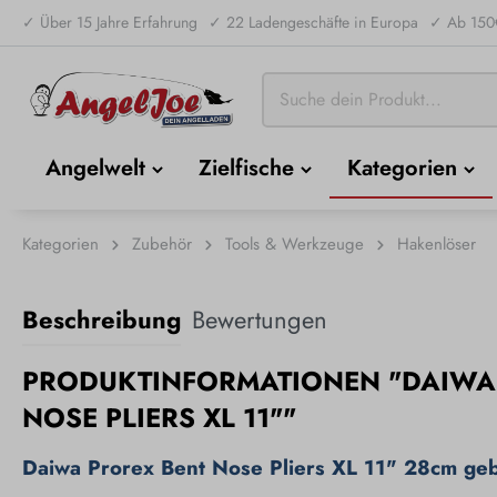
✓ Über 15 Jahre Erfahrung
✓ 22 Ladengeschäfte in Europa
✓ Ab 150€
Angelwelt
Zielfische
Kategorien
Kategorien
Zubehör
Tools & Werkzeuge
Hakenlöser
Beschreibung
Bewertungen
PRODUKTINFORMATIONEN "DAIWA
NOSE PLIERS XL 11""
Daiwa Prorex Bent Nose Pliers XL 11" 28cm ge