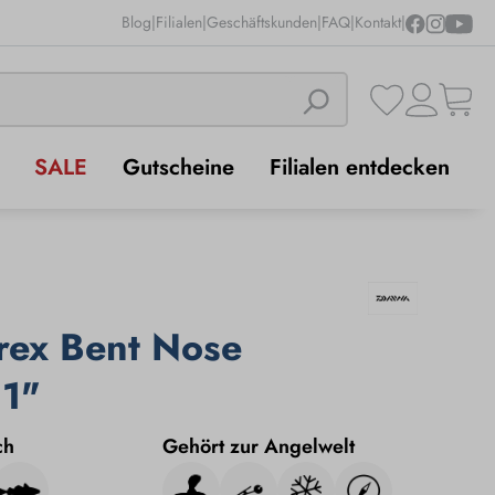
Blog
|
Filialen
|
Geschäftskunden
|
FAQ
|
Kontakt
|
SALE
Gutscheine
Filialen entdecken
rex Bent Nose
11"
ch
Gehört zur Angelwelt