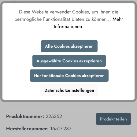
Ab einem Bestellwert von 150€ liefern wir
Diese Website verwendet Cookies, um Ihnen die
versandkostenfrei direkt und bequem zu Ihnen
bestmögliche Funktionalität bieten zu können...
Mehr
nach Hause.
Informationen
.
Fair & sicher bestellen
Durch unsere sicheren Zahlungsmethoden und
Alle Cookies akzeptieren
verschlüsselte Datenübertragung gewährleisten wir
Ihnen ein sorgenfreies Einkaufserlebnis.
Ausgewählte Cookies akzeptieren
Nur funktionale Cookies akzeptieren
Datenschutzeinstellungen
Produktnummer:
225352
Produkt teilen
Herstellernummer:
16517-237