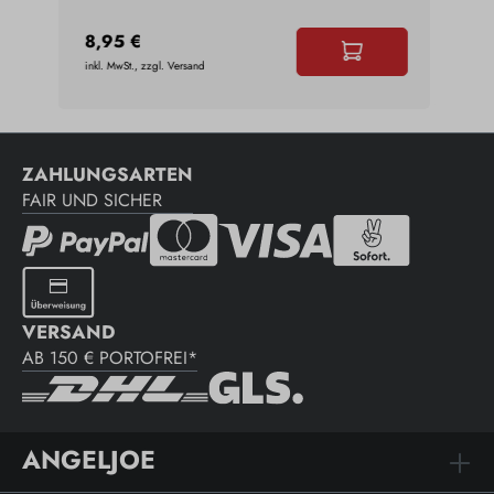
8,95 €
7,9
inkl. MwSt., zzgl. Versand
inkl. 
ZAHLUNGSARTEN
FAIR UND SICHER
VERSAND
AB 150 € PORTOFREI*
ANGELJOE