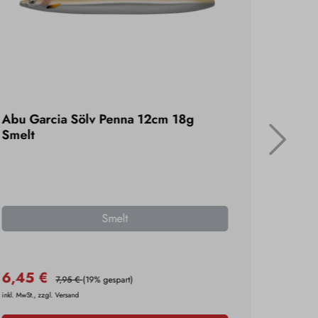
Abu Garcia Sölv Penna 12cm 18g
Abu Ga
Smelt
Baitfis
Smelt
Baitfi
6,45 €
7,49 
7,95 €
(19% gespart)
inkl. MwSt., zzgl. Versand
inkl. MwSt., 