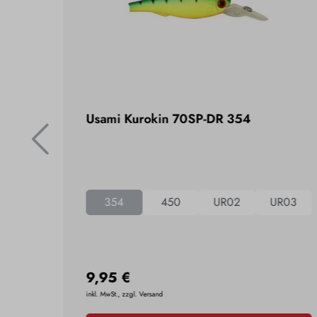
 Holo
Usami Kurokin 70SP-DR 354
354
450
UR02
UR03
 Red
+
2
9,95 €
inkl. MwSt., zzgl. Versand