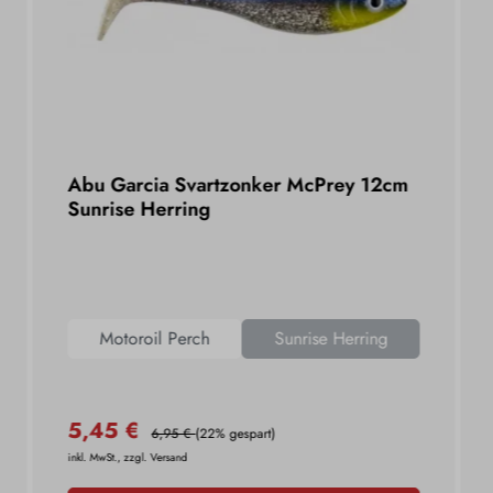
Abu Garcia Svartzonker McPrey 12cm
Sunrise Herring
Motoroil Perch
Sunrise Herring
5,45 €
6,95 €
(22% gespart)
inkl. MwSt., zzgl. Versand