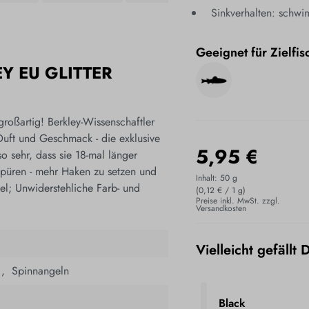
Sinkverhalten: schw
Geeignet für Zielfis
Y EU GLITTER
roßartig! Berkley-Wissenschaftler
Duft und Geschmack - die exklusive
5,95 €
o sehr, dass sie 18-mal länger
spüren - mehr Haken zu setzen und
Inhalt:
50 g
l; Unwiderstehliche Farb- und
(0,12 € / 1 g)
Preise inkl. MwSt. zzgl.
Versandkosten
Vielleicht gefällt 
 ,
­
Spinnangeln
Black