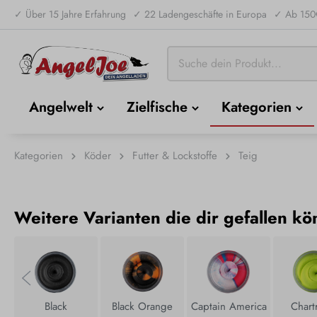
✓ Über 15 Jahre Erfahrung
✓ 22 Ladengeschäfte in Europa
✓ Ab 150€
Angelwelt
Zielfische
Kategorien
Kategorien
Köder
Futter & Lockstoffe
Teig
Weitere Varianten die dir gefallen kö
Black
Black Orange
Captain America
Chart