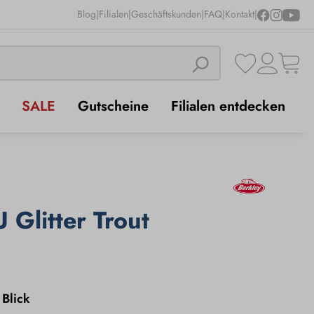
Blog
|
Filialen
|
Geschäftskunden
|
FAQ
|
Kontakt
|
SALE
Gutscheine
Filialen entdecken
 Glitter Trout
 Blick
Neon Blue
Pink
Rainbow
Sherbet