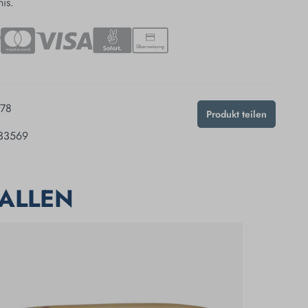
nis.
78
Produkt teilen
33569
ALLEN