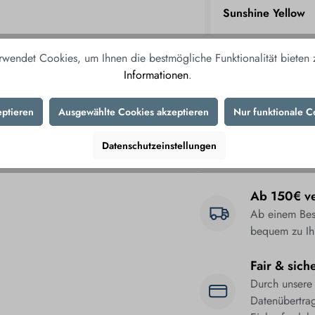
Sunshine Yellow
rwendet Cookies, um Ihnen die bestmögliche Funktionalität bieten
White
Informationen
.
Yellow
eptieren
Ausgewählte Cookies akzeptieren
Nur funktionale C
Datenschutzeinstellungen
*Preise inkl. MwSt. zzgl. Vers
Ab 150€ ve
Ab einem Best
bequem zu Ih
Fair & sich
Durch unsere
Datenübertrag