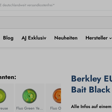
 deutschlandweit versandkostenfrei*
Blog
AJ Exklusiv
Neuheiten
Hersteller
nnten:
Berkley EU
Bait Black
Alle Infos auf einem
reuse
Fluo Green Yellow
Fluo Orange
Fluo Red