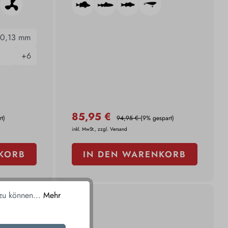
0,13 mm
+
6
85,95 €
t)
94,95 €
(9% gespart)
inkl. MwSt., zzgl. Versand
KORB
IN DEN WARENKORB
 zu können...
Mehr
%