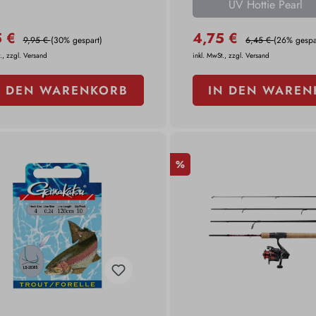
UV Hottie Pearl
5 €
4,75 €
9,95 €
(30% gespart)
6,45 €
(26% gespa
., zzgl. Versand
inkl. MwSt., zzgl. Versand
N DEN WARENKORB
IN DEN WAREN
%