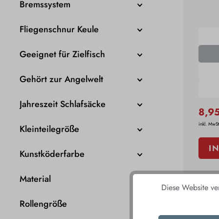
Bremssystem
Fliegenschnur Keule
Geeignet für Zielfisch
Gehört zur Angelwelt
Jahreszeit Schlafsäcke
8,9
inkl. MwSt
Kleinteilegröße
I
Kunstköderfarbe
Material
Diese Website ve
%
Rollengröße