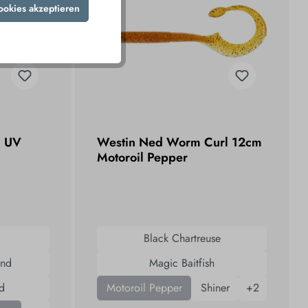
ookies akzeptieren
g UV
Westin Ned Worm Curl 12cm
Motoroil Pepper
Black Chartreuse
ond
Magic Baitfish
d
Motoroil Pepper
Shiner
+
2