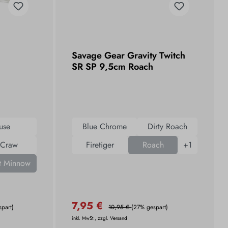
Savage Gear Gravity Twitch
SR SP 9,5cm Roach
use
Blue Chrome
Dirty Roach
 Craw
Firetiger
Roach
+
1
t Minnow
7,95 €
spart)
10,95 €
(27% gespart)
inkl. MwSt., zzgl. Versand