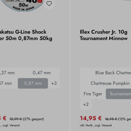
katsu G-Line Shock
Illex Crusher Jr. 10g
er 50m 0,87mm 50kg
Tournament Minnow
,37 mm
0,47 mm
Blue Back Chartre
57 mm
0,87 mm
+
3
Chartreuse Pumpkin
Fire Tiger
Tournamen
+
2
5 €
14,95 €
12,99 €
(27% gespart)
16,95 €
(12% ge
., zzgl. Versand
inkl. MwSt., zzgl. Versand