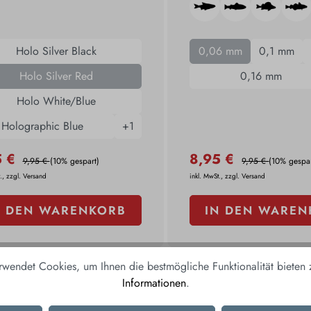
Holo Silver Black
0,06 mm
0,1 mm
Holo Silver Red
0,16 mm
Holo White/Blue
Holographic Blue
+
1
5 €
8,95 €
9,95 €
(10% gespart)
9,95 €
(10% gespar
., zzgl. Versand
inkl. MwSt., zzgl. Versand
N DEN WARENKORB
IN DEN WAREN
rwendet Cookies, um Ihnen die bestmögliche Funktionalität bieten
Informationen
.
%