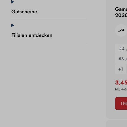
Gamak
Gutscheine
2030
Filialen entdecken
#4 
#8 
+
1
3,4
inkl. MwSt
I