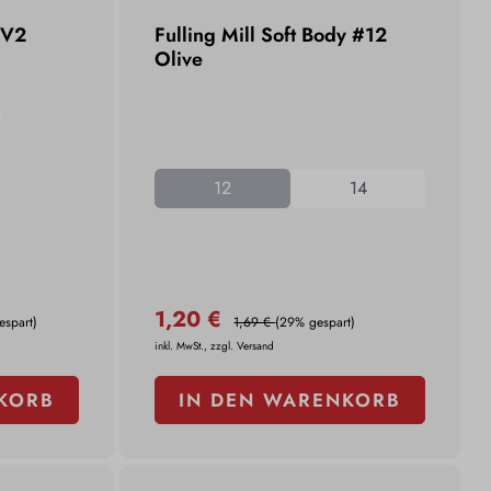
 V2
Fulling Mill Soft Body #12
Olive
12
14
1,20 €
espart)
1,69 €
(29% gespart)
inkl. MwSt., zzgl. Versand
KORB
IN DEN WARENKORB