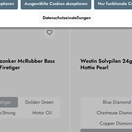
eptieren
Ausgewählte Cookies akzeptieren
Nur funktionale C
Datenschutzeinstellungen
tzonker McRubber Bass
Westin Solvpilen 24
iretiger
Hottie Pearl
etiger
Golden Green
Blue Diamond
cStrong
Motor Oil
Chartreuse Diam
Copper Diamon