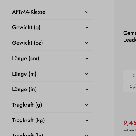
AFTMA-Klasse
Gewicht (g)
Gama
Lead
Gewicht (oz)
Länge (cm)
Länge (m)
0
0,
Länge (in)
Tragkraft (g)
Tragkraft (kg)
9,4
inkl. MwSt
Tragkraft (lb)