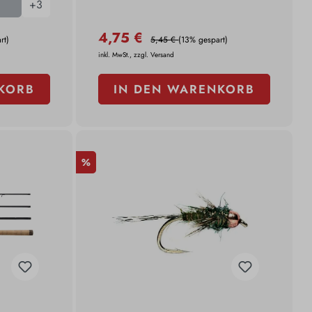
+
3
4,75 €
rt)
5,45 €
(13% gespart)
inkl. MwSt., zzgl. Versand
KORB
IN DEN WARENKORB
%