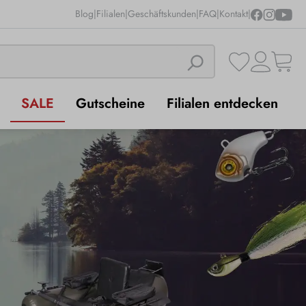
Blog
|
Filialen
|
Geschäftskunden
|
FAQ
|
Kontakt
|
SALE
Gutscheine
Filialen entdecken