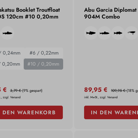
atsu Booklet Troutfloat
Abu Garcia Diplomat
S 120cm #10 0,20mm
904M Combo
/ 0,24mm
#6 / 0,22mm
/ 0,20mm
#10 / 0,20mm
5 €
89,95 €
3,79 €
(9% gespart)
109,95 €
(18% g
., zzgl. Versand
inkl. MwSt., zzgl. Versand
N DEN WARENKORB
IN DEN WAREN