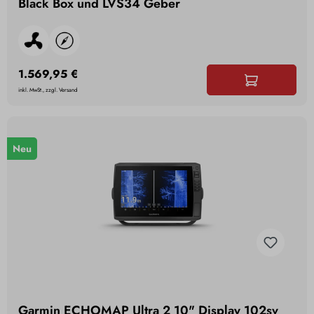
Black Box und LVS34 Geber
1.569,95 €
inkl. MwSt., zzgl. Versand
Neu
Garmin ECHOMAP Ultra 2 10" Display 102sv