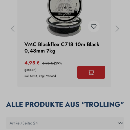
VMC Blackflex C718 10m Black
VMC
0,48mm 7kg
0,5
4,95 €
4,9
6,95 €
(29%
gespart)
gespar
inkl. MwSt., zzgl. Versand
inkl. Mw
ALLE PRODUKTE AUS "TROLLING"