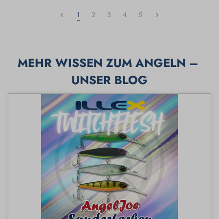
1
2
3
4
5
MEHR WISSEN ZUM ANGELN – 
UNSER BLOG