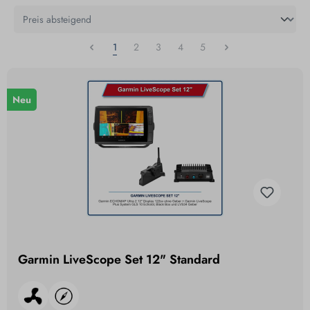
1
2
3
4
5
Neu
Garmin LiveScope Set 12" Standard