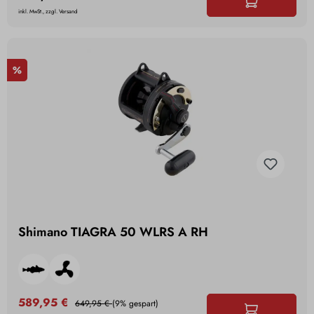
inkl. MwSt., zzgl. Versand
%
Shimano TIAGRA 50 WLRS A RH
589,95 €
649,95 €
(9% gespart)