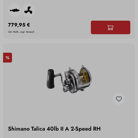
779,95 €
inkl. MwSt., zzgl. Versand
%
Shimano Talica 40lb II A 2-Speed RH