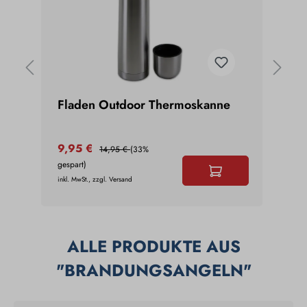
r 2
Fladen Outdoor Thermoskanne
Balz
Natu
9,95 €
3,7
14,95 €
(33%
gespart)
gespar
inkl. MwSt., zzgl. Versand
inkl. Mw
ALLE PRODUKTE AUS
"BRANDUNGSANGELN"