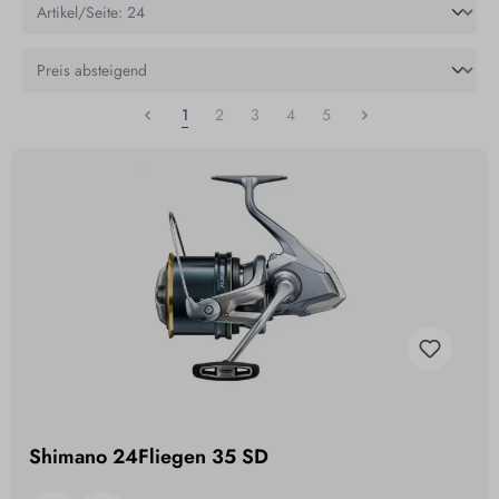
1
2
3
4
5
Shimano 24Fliegen 35 SD