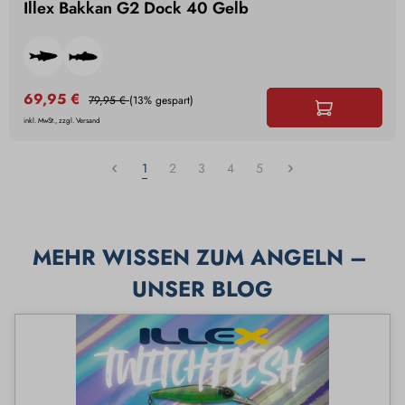
Illex Bakkan G2 Dock 40 Gelb
69,95 €
79,95 €
(13% gespart)
inkl. MwSt., zzgl. Versand
1
2
3
4
5
MEHR WISSEN ZUM ANGELN – 
UNSER BLOG