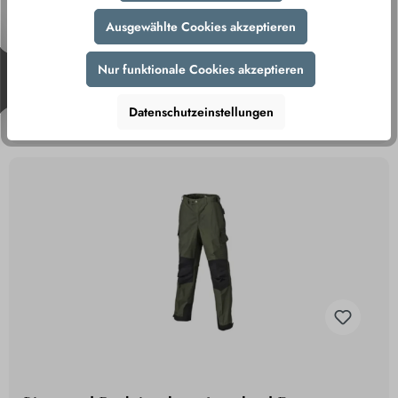
Thermacell Heated Insoles Heizsohlen #M
Ausgewählte Cookies akzeptieren
Nur funktionale Cookies akzeptieren
89,95 €
Datenschutzeinstellungen
inkl. MwSt., zzgl. Versand