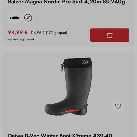
Balzer Magna Nordic Pro Surf 4,20m 80-240g
94,99 €
114,95 €
(17% gespart)
inkl. MwSt., zzgl. Versand
Daiwa D-Vec Winter Boot X'treme #39-40